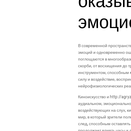
оказы
эмоци
В современной пространстве
эмоций и одновременно ощ
поглощаются в многообразн
скорби, от восхищения до 
инструментом, способным м
силу и воздействие, воспр
нейрофизиологических реак
Киноискусство и http://agr
аудиальном, эмоциональном
воздействующих на слух, к
мир, в который зрители по
след, способным оставлять
продолжает влиять часы и 