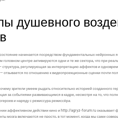
пы душевного возде
в
 состояние начинается посредством фундаментальных нейронных яв
м головном центре активируются одни и те же сектора, что при реа
— структура, регулирующая за интерпретацию аффектов и одновре
— отзывается по отношению к видеопроекционные сценки почти по
почему зрители умеем рыдать относительно историей созданного гер
цая за событиями развивающимся в кадре, несмотря на то, что пол
огероев и наряду с режиссура режиссёра.
нии аффективном действии кино и http://agryz-forum.ru оказывае
енты мозга включаются не просто, в тот момент, когда мы сами сове