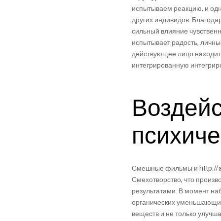
испытываем реакцию, и од
других индивидов. Благод
сильный влияние чувственн
испытывает радость, личн
действующее лицо находит
интегрированную интегрир
Воздейс
психиче
Смешные фильмы и http://
Смехотворство, что произв
результатами. В момент на
органических уменьшающих 
веществ и не только улучш