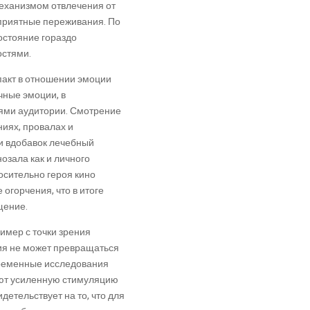
еханизмом отвлечения от
оприятные переживания. По
остояние гораздо
остями.
пакт в отношении эмоции
чные эмоции, в
иями аудитории. Смотрение
иях, провалах и
 и вдобавок лечебный
зала как и личного
осительно героя кино
огорчения, что в итоге
щение.
имер с точки зрения
ия не может превращаться
временные исследования
ают усиленную стимуляцию
етельствует на то, что для