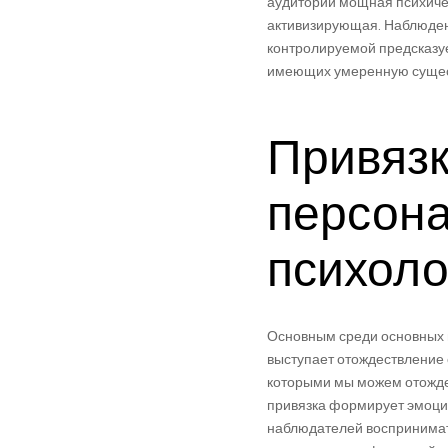
аудитории мощная психиче
активизирующая. Наблюдени
контролируемой предсказуе
имеющих умеренную сущест
Привязк
персон
психоло
Основным среди основных ме
выступает отождествление 
которыми мы можем отожде
привязка формирует эмоци
наблюдателей воспринимать