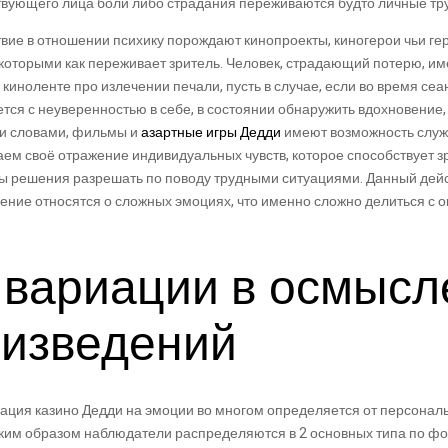
вующего лица боли либо страдания переживаются будто личные тру
вие в отношении психику порождают кинопроекты, киногерои чьи ге
которыми как переживает зритель. Человек, страдающий потерю, им
 киноленте про излечении печали, пусть в случае, если во время се
тся с неуверенностью в себе, в состоянии обнаружить вдохновение, 
ми словами, фильмы и
азартные игры Дедди
имеют возможность служи
ем своё отражение индивидуальных чувств, которое способствует з
бы решения разрешать по поводу трудными ситуациями. Данный дей
ждение относятся о сложных эмоциях, что именно сложно делиться с
 вариации в осмысл
оизведений
ция казино Дедди на эмоции во многом определяется от персональ
аким образом наблюдатели распределяются в 2 основных типа по ф