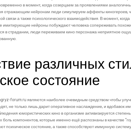
новременно в момент, когда созерцаем за проявлениями аналогич
аря отражающим нейронам люди симулируем аффекты киногероев, ч
ой связи а также психологического взаимодействия. В момент, когд
ые имитирующие нейроны побуждают человека сопереживать похожие
ся в страдании, люди переживаем кино персонажа неприятное ощ
ованную.
твие различных сти
ское состояние
agryz-forum.ru являются наиболее очевидным средством чтобы улу
одят, не только лишь дарит оперативное наслаждение, и вдобавок 
блюдения юмористических кино в организме активизируется степень
боль компонентов, которые именно ещё распознаны в качестве “го
ают психическое состояние, а также способствуют иммунную систе