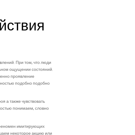
йствия
лений. При том, что люди
льном ощущении состояний.
менно проявление
лностью подобно подобно
оя а также чувствовать
ностью понимаем, словно
т феномен имитирующих
ршаем некоторое акцию или