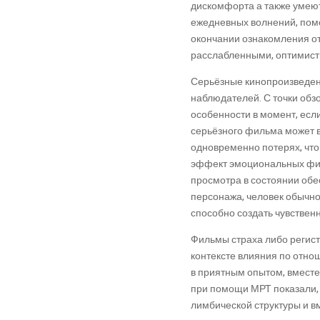
дискомфорта а также умею
ежедневных волнений, помо
окончании ознакомления от
расслабленными, оптимист
Серьёзные кинопроизведен
наблюдателей. С точки обз
особенности в момент, ес
серьёзного фильма может в
одновременно потерях, что
эффект эмоциональных фил
просмотра в состоянии обе
персонажа, человек обычно 
способно создать чувствен
Фильмы страха либо регист
контексте влияния по отно
в приятным опытом, вмест
при помощи МРТ показали, 
лимбической структуры и в