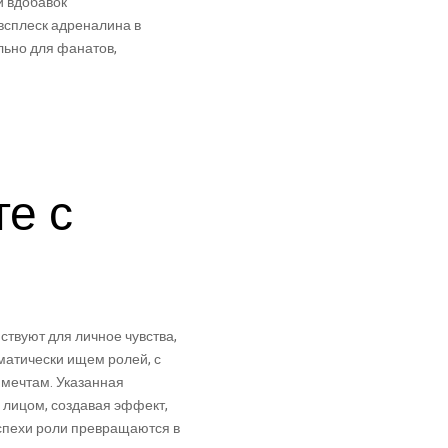
и вдобавок
всплеск адреналина в
льно для фанатов,
е с
ствуют для личное чувства,
матически ищем ролей, с
 мечтам. Указанная
лицом, создавая эффект,
успехи роли превращаются в