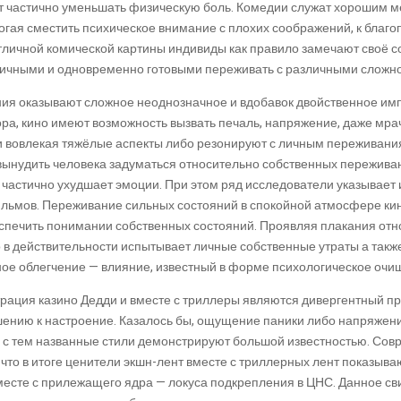
т частично уменьшать физическую боль. Комедии служат хорошим м
гая сместить психическое внимание с плохих соображений, к благ
личной комической картины индивиды как правило замечают своё с
ичными и одновременно готовыми переживать с различными сложн
ия оказывают сложное неоднозначное и вдобавок двойственное им
ора, кино имеют возможность вызвать печаль, напряжение, даже мра
ли вовлекая тяжёлые аспекты либо резонируют с личным переживан
ынудить человека задуматься относительно собственных переживан
 частично ухудшает эмоции. При этом ряд исследователи указывает
ьмов. Переживание сильных состояний в спокойной атмосфере кино
спечить понимании собственных состояний. Проявляя плакания отн
в действительности испытывает личные собственные утраты а также 
ное облегчение — влияние, известный в форме психологическое очи
рация казино Дедди и вместе с триллеры являются дивергентный пр
шению к настроение. Казалось бы, ощущение паники либо напряжен
е с тем названные стили демонстрируют большой известностью. Со
что в итоге ценители экшн-лент вместе с триллерных лент показыв
месте с прилежащего ядра — локуса подкрепления в ЦНС. Данное свид