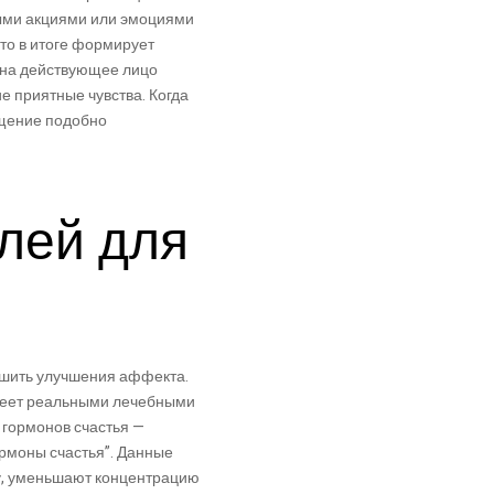
ными акциями или эмоциями
то в итоге формирует
а на действующее лицо
 приятные чувства. Когда
ущение подобно
лей для
чшить улучшения аффекта.
имеет реальными лечебными
 гормонов счастья —
рмоны счастья”. Данные
му, уменьшают концентрацию