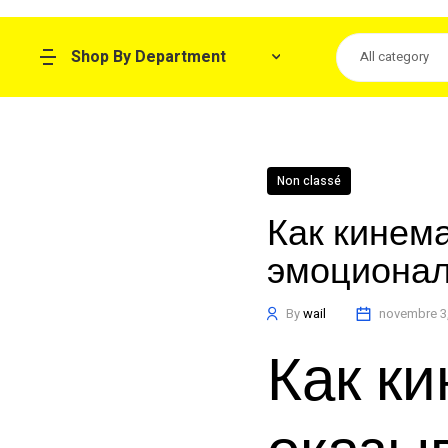
Shop By Department
All category
Non classé
Как кинем
эмоционал
By
wail
novembre 3
Как к