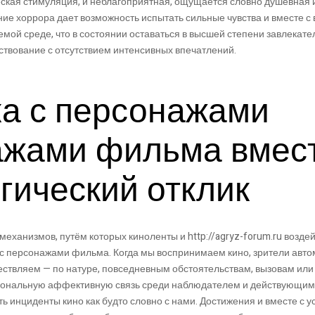
ская стимуляция, и неблагоприятная, ощущается словно душевная 
е хоррора дает возможность испытать сильные чувства и вместе с 
мой среде, что в состоянии оставаться в высшей степени завлекате
вование с отсутствием интенсивных впечатлений.
а с персонажами
ажами фильма вмест
гический отклик
ханизмов, путём которых киноленты и http://agryz-forum.ru воздей
с персонажами фильма. Когда мы воспринимаем кино, зрители авто
ствляем — по натуре, повседневным обстоятельствам, вызовам или
ональную аффективную связь среди наблюдателем и действующим 
 инциденты кино как будто словно с нами. Достижения и вместе с 