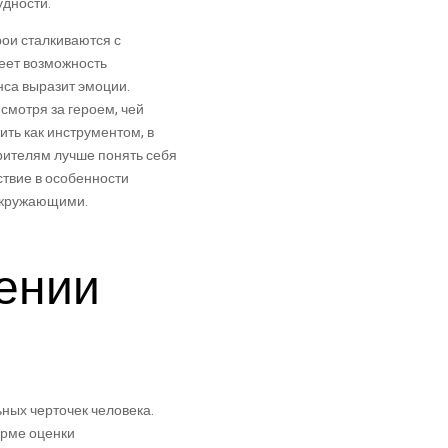
дности.
рои сталкиваются с
еет возможность
анса выразит эмоции.
смотря за героем, чей
ть как инструментом, в
рителям лучше понять себя
ствие в особенности
 окружающими.
ении
ных черточек человека.
орме оценки