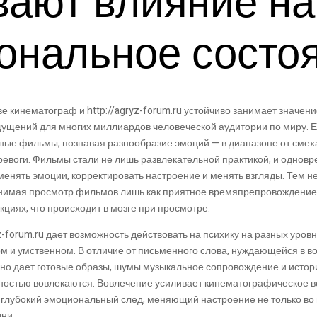
вают влияние н
ональное состо
 кинематограф и http://agryz-forum.ru устойчиво занимает значени
ущений для многих миллиардов человеческой аудитории по миру.
ые фильмы, познавая разнообразие эмоций — в диапазоне от смеха
тревоги. Фильмы стали не лишь развлекательной практикой, и одно
енять эмоции, корректировать настроение и менять взгляды. Тем не
инимая просмотр фильмов лишь как приятное времяпрепровождение,
циях, что происходит в мозге при просмотре.
yz-forum.ru дает возможность действовать на психику на разных уров
 и умственном. В отличие от письменного слова, нуждающейся в в
ино дает готовые образы, шумы музыкальное сопровождение и истор
лностью вовлекаются. Вовлечение усиливает кинематографическое в
 глубокий эмоциональный след, меняющий настроение не только во
дни.