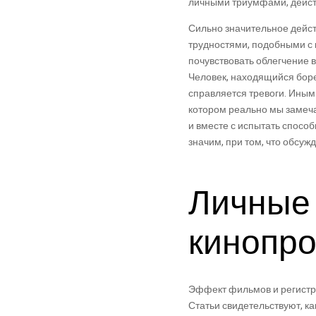
личными триумфами, дейст
Сильно значительное дейст
трудностями, подобными с 
почувствовать облегчение в
Человек, находящийся боре
справляется тревоги. Ины
котором реально мы замеча
и вместе с испытать спосо
значим, при том, что обсу
Личные
кинопр
Эффект фильмов и регистра
Статьи свидетельствуют, к