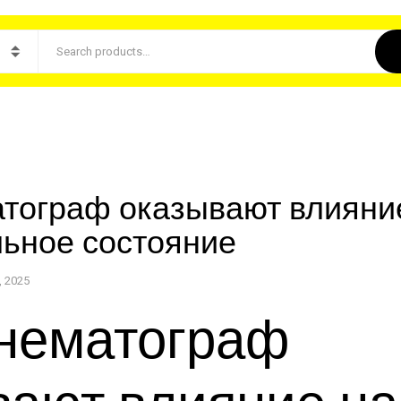
атограф оказывают влияни
ьное состояние
, 2025
инематограф