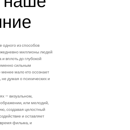
а наше
яние
е одного из способов
 Ежедневно миллионы людей
 и вплоть до глубокой
временно сильным
 менее мало кто осознает
 не думая о психических и
нях — визуальном,
оображении, или мелодий,
ию, создавая целостный
оздействие и оставляет
 время фильма, и