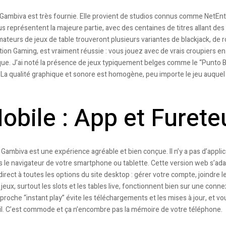
 Gambiva est très fournie. Elle provient de studios connus comme NetEnt,
s représentent la majeure partie, avec des centaines de titres allant de
teurs de jeux de table trouveront plusieurs variantes de blackjack, de ro
tion Gaming, est vraiment réussie : vous jouez avec de vrais croupiers en 
que. J’ai noté la présence de jeux typiquement belges comme le “Punto 
. La qualité graphique et sonore est homogène, peu importe le jeu auquel
bile : App et Furete
ambiva est une expérience agréable et bien conçue. Il n’y a pas d’applicat
is le navigateur de votre smartphone ou tablette. Cette version web s’ad
rect à toutes les options du site desktop : gérer votre compte, joindre le 
s jeux, surtout les slots et les tables live, fonctionnent bien sur une conne
oche “instant play” évite les téléchargements et les mises à jour, et vo
il. C’est commode et ça n’encombre pas la mémoire de votre téléphone.