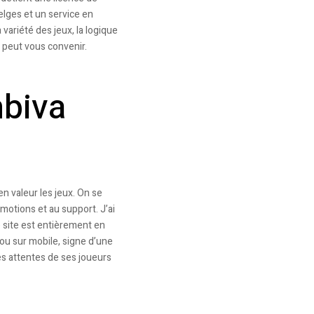
elges et un service en
variété des jeux, la logique
a peut vous convenir.
biva
n valeur les jeux. On se
motions et au support. J’ai
e site est entièrement en
 ou sur mobile, signe d’une
es attentes de ses joueurs