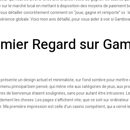
ce sur le marché local en mettant à disposition des moyens de paiement b
vous détailler concrètement comment on “joue, gagne et remporte” ici : la 
xpérience globale. Voici mon avis détaillé, pour vous aider à voir si Gambiv
mier Regard sur Gam
 présente un design actuel et minimaliste, sur fond sombre pour mettre e
menu principal bien pensé, qui mène vite aux catégories de jeux, aux pro
fres de bienvenue étaient soulignées, sans pour autant être intrusives. L
ndement les choses. Les pages s’affichent vite, que ce soit sur ordinateur
. Ma première impression est celle d’un casino compétent, qui a cerné l