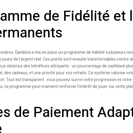
amme de Fidélité et 
ermanents
raires, Gambiva a mis en place un programme de fidélité à plusieurs ni
 jouez de l’argent réel. Ces points sont ensuite transformables contre de
ous obtenez des bénéfices attrayants : un pourcentage de cashback plu
, des cadeaux, et une priorité pour vos retraits. Ce système valorise votre
t. Tout est transparent : vous pouvez suivre votre progression et votre 
u, ce programme peut vraiment renforcer l’intérêt de jouer sur cette pla
s de Paiement Adapt
e