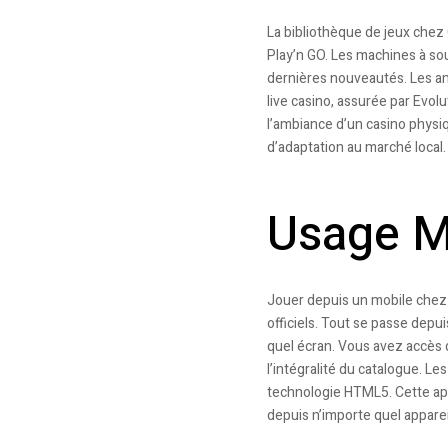
La bibliothèque de jeux chez
Play’n GO. Les machines à sou
dernières nouveautés. Les ama
live casino, assurée par Evolu
l’ambiance d’un casino physi
d’adaptation au marché local
Usage Mo
Jouer depuis un mobile chez G
officiels. Tout se passe depu
quel écran. Vous avez accès di
l’intégralité du catalogue. Le
technologie HTML5. Cette appr
depuis n’importe quel appare