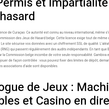
Permis et Impartialit
 hasard
cence de Curaçao. Ce autorité est connu au niveau international, même s
mmission des Jeux de Hasard belge. Cette licence exige tout de même d
. Le site sécurise vos données avec un chiffrement SSL de qualité. L’aléat
RNG) qui passent régulièrement des audits indépendants. En tant que B
par la Commission belge incombe de votre seule responsabilité. Gambiva 
 jouer de façon contrôlée : vous pouvez fixer des limites de dépôt, dem
es associations d’aide sont disponibles.
ogue de Jeux : Mach
bles et Casino en dir