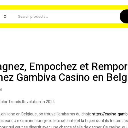
agnez, Empochez et Rempor
chez Gambiva Casino en Belg
26
 en ligne en Belgique, on trouve l’embarras du choix
https://casino-gamb
ieurs, à examiner leurs jeux, leur sécurité et la façon dont ils traitent 
pour qui veut se divertir avec une chance réelle de gagner. Ce casino, qui