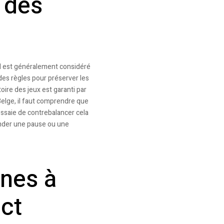
é des
’il est généralement considéré
es règles pour préserver les
oire des jeux est garanti par
elge, il faut comprendre que
essaie de contrebalancer cela
ander une pause ou une
ines à
ect