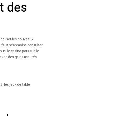
t des
idéliser les nouveaux
l faut néanmoins consulter
us, le casino poursuit le
 avec des gains assurés.
, les jeux de table