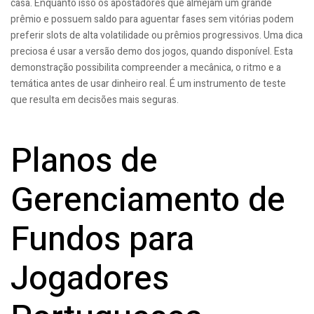
casa. Enquanto isso os apostadores que almejam um grande
prêmio e possuem saldo para aguentar fases sem vitórias podem
preferir slots de alta volatilidade ou prêmios progressivos. Uma dica
preciosa é usar a versão demo dos jogos, quando disponível. Esta
demonstração possibilita compreender a mecânica, o ritmo e a
temática antes de usar dinheiro real. É um instrumento de teste
que resulta em decisões mais seguras.
Planos de
Gerenciamento de
Fundos para
Jogadores