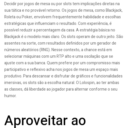
Decidir por jogos de mesa ou por slots tem implicações diretas na
sua tática e no provável retorno. Os jogos de mesa, como Blackjack,
Roleta ou Poker, envolvem frequentemente habilidade e escolhas
estratégicas que influenciam o resultado. Com experiência, é
possível reduzir a percentagem da casa. A estratégia básica no
Blackjack é o modelo mais claro. Os slots operam de outro jeito. São
assentes na sorte, com resultados definidos por um gerador de
números aleatórios (RNG). Nesse contexto, a chance está em
selecionar máquinas com um RTP alto e uma oscilação que se
ajuste com a sua banca. Quem prefere por um compromisso mais
participativo e reflexivo acha nos jogos de mesa um espaço mais
produtivo. Para descansar e disfrutar de gráficos e funcionalidades
imersivas, os slots são a escolha natural. O Lolospin, ao ter ambas
as classes, dá liberdade ao jogador para alternar conforme o seu
humor.
Aproveitar ao