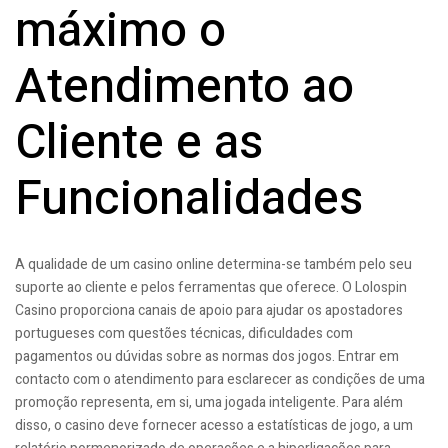
máximo o
Atendimento ao
Cliente e as
Funcionalidades
A qualidade de um casino online determina-se também pelo seu
suporte ao cliente e pelos ferramentas que oferece. O Lolospin
Casino proporciona canais de apoio para ajudar os apostadores
portugueses com questões técnicas, dificuldades com
pagamentos ou dúvidas sobre as normas dos jogos. Entrar em
contacto com o atendimento para esclarecer as condições de uma
promoção representa, em si, uma jogada inteligente. Para além
disso, o casino deve fornecer acesso a estatísticas de jogo, a um