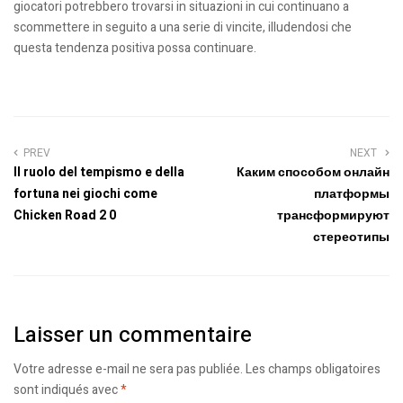
giocatori potrebbero trovarsi in situazioni in cui continuano a
scommettere in seguito a una serie di vincite, illudendosi che
questa tendenza positiva possa continuare.
PREV
NEXT
Il ruolo del tempismo e della
Каким способом онлайн
fortuna nei giochi come
платформы
Chicken Road 2 0
трансформируют
стереотипы
Laisser un commentaire
Votre adresse e-mail ne sera pas publiée.
Les champs obligatoires
sont indiqués avec
*