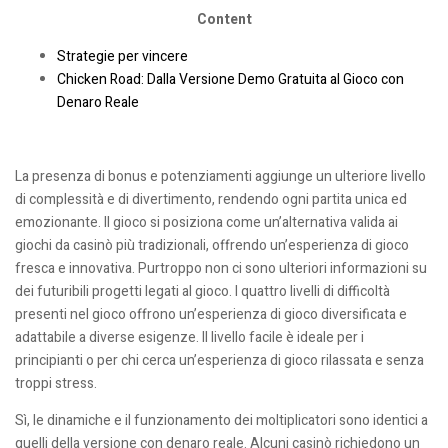
Content
Strategie per vincere
Chicken Road: Dalla Versione Demo Gratuita al Gioco con
Denaro Reale
La presenza di bonus e potenziamenti aggiunge un ulteriore livello
di complessità e di divertimento, rendendo ogni partita unica ed
emozionante. Il gioco si posiziona come un’alternativa valida ai
giochi da casinò più tradizionali, offrendo un’esperienza di gioco
fresca e innovativa. Purtroppo non ci sono ulteriori informazioni su
dei futuribili progetti legati al gioco. I quattro livelli di difficoltà
presenti nel gioco offrono un’esperienza di gioco diversificata e
adattabile a diverse esigenze. Il livello facile è ideale per i
principianti o per chi cerca un’esperienza di gioco rilassata e senza
troppi stress.
Sì, le dinamiche e il funzionamento dei moltiplicatori sono identici a
quelli della versione con denaro reale. Alcuni casinò richiedono un