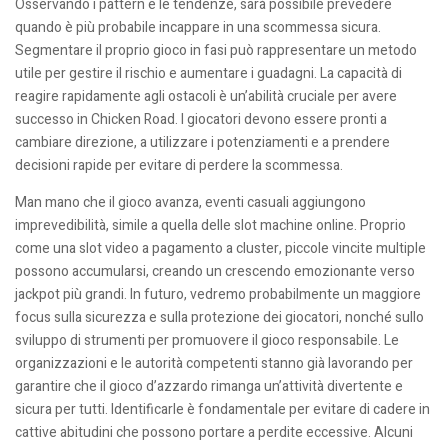
Osservando i pattern e le tendenze, sarà possibile prevedere
quando è più probabile incappare in una scommessa sicura.
Segmentare il proprio gioco in fasi può rappresentare un metodo
utile per gestire il rischio e aumentare i guadagni. La capacità di
reagire rapidamente agli ostacoli è un’abilità cruciale per avere
successo in Chicken Road. I giocatori devono essere pronti a
cambiare direzione, a utilizzare i potenziamenti e a prendere
decisioni rapide per evitare di perdere la scommessa.
Man mano che il gioco avanza, eventi casuali aggiungono
imprevedibilità, simile a quella delle slot machine online. Proprio
come una slot video a pagamento a cluster, piccole vincite multiple
possono accumularsi, creando un crescendo emozionante verso
jackpot più grandi. In futuro, vedremo probabilmente un maggiore
focus sulla sicurezza e sulla protezione dei giocatori, nonché sullo
sviluppo di strumenti per promuovere il gioco responsabile. Le
organizzazioni e le autorità competenti stanno già lavorando per
garantire che il gioco d’azzardo rimanga un’attività divertente e
sicura per tutti. Identificarle è fondamentale per evitare di cadere in
cattive abitudini che possono portare a perdite eccessive. Alcuni