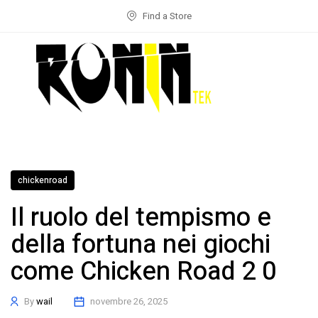
Find a Store
chickenroad
Il ruolo del tempismo e
della fortuna nei giochi
come Chicken Road 2 0
By
wail
novembre 26, 2025