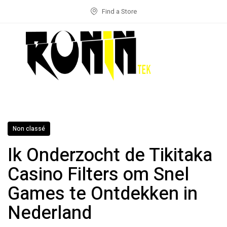
Find a Store
Non classé
Ik Onderzocht de Tikitaka
Casino Filters om Snel
Games te Ontdekken in
Nederland