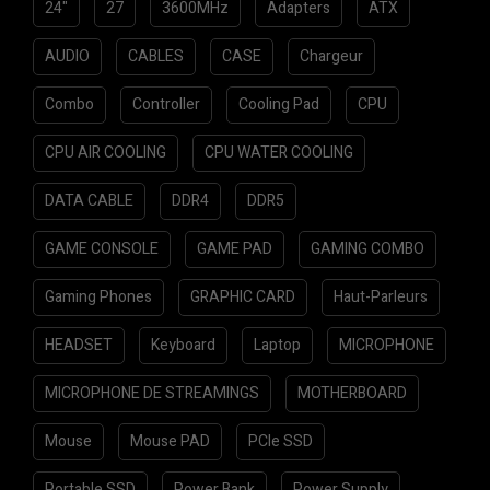
24"
27
3600MHz
Adapters
ATX
AUDIO
CABLES
CASE
Chargeur
Combo
Controller
Cooling Pad
CPU
CPU AIR COOLING
CPU WATER COOLING
DATA CABLE
DDR4
DDR5
GAME CONSOLE
GAME PAD
GAMING COMBO
Gaming Phones
GRAPHIC CARD
Haut-Parleurs
HEADSET
Keyboard
Laptop
MICROPHONE
MICROPHONE DE STREAMINGS
MOTHERBOARD
Mouse
Mouse PAD
PCIe SSD
Portable SSD
Power Bank
Power Supply