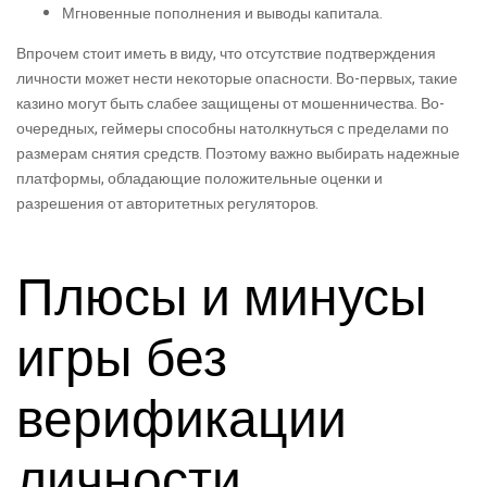
Мгновенные пополнения и выводы капитала.
Впрочем стоит иметь в виду, что отсутствие подтверждения
личности может нести некоторые опасности. Во-первых, такие
казино могут быть слабее защищены от мошенничества. Во-
очередных, геймеры способны натолкнуться с пределами по
размерам снятия средств. Поэтому важно выбирать надежные
платформы, обладающие положительные оценки и
разрешения от авторитетных регуляторов.
Плюсы и минусы
игры без
верификации
личности