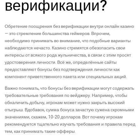
верификации?
Обретение поощрения без верификации внутри онлайн казино
— это стремление большинства геймеров. Впрочем,
необходимо принимать во внимание, что подобные варианты
наблюдаются нечасто. Казино стремятся обезопасить свои
интересы от всякого рода жульничества, в связи с этим просят
удостоверения личности. Всё же, определённые сайты
предоставляют бонусы без подтверждения личности как
компонент приветственного пакета или специальных акций.
Важно понимать, что бонусы без верификации могут содержать
требовательные требования по вейджеру. Например, чтобы
обналичить добычу, игрокам может нужно закрыть высокий
отыгрыш. Вдобавок, сумма бонуса зачастую сужена скромными
значениями, скажем, 10-20 долларов. Вот почему игрокам
рекомендуется тщательно изучать требования и правила перед
тем, как принимать такие офферы.