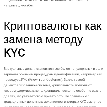
например, мостбет.
Криптовалюты как
замена методу
KYC
Виртуальные деньги становятся все более популярными в роли
варианта обычным процедурам идентификации, например как
процедура KYC (Know Your Customer). За счет своей
децентрализованной системе, криптовалюты позволяют
юзерам удерживать конфиденциальность, что особенно важно
для тех, кто уважает свою приватность. По сравнению с
традиционных денежных механизмов, в которых KYC выступает