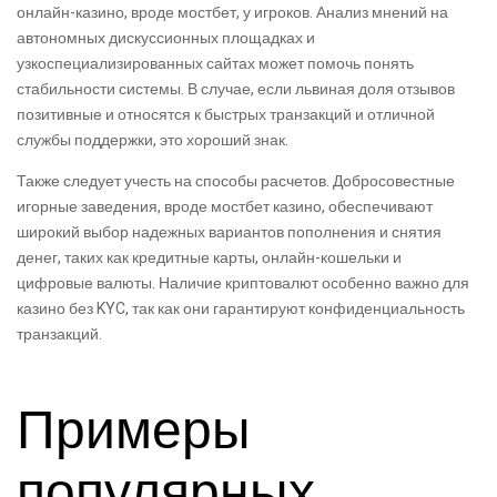
онлайн-казино, вроде мостбет, у игроков. Анализ мнений на
автономных дискуссионных площадках и
узкоспециализированных сайтах может помочь понять
стабильности системы. В случае, если львиная доля отзывов
позитивные и относятся к быстрых транзакций и отличной
службы поддержки, это хороший знак.
Также следует учесть на способы расчетов. Добросовестные
игорные заведения, вроде мостбет казино, обеспечивают
широкий выбор надежных вариантов пополнения и снятия
денег, таких как кредитные карты, онлайн-кошельки и
цифровые валюты. Наличие криптовалют особенно важно для
казино без KYC, так как они гарантируют конфиденциальность
транзакций.
Примеры
популярных