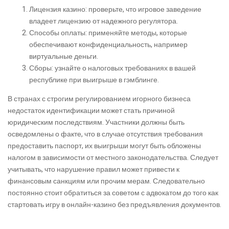
Лицензия казино: проверьте, что игровое заведение
владеет лицензию от надежного регулятора.
Способы оплаты: применяйте методы, которые
обеспечивают конфиденциальность, например
виртуальные деньги.
Сборы: узнайте о налоговых требованиях в вашей
республике при выигрыше в гэмблинге.
В странах с строгим регулированием игорного бизнеса
недостаток идентификации может стать причиной
юридическим последствиям. Участники должны быть
осведомлены о факте, что в случае отсутствия требования
предоставить паспорт, их выигрыши могут быть обложены
налогом в зависимости от местного законодательства. Следует
учитывать, что нарушение правил может привести к
финансовым санкциям или прочим мерам. Следовательно
постоянно стоит обратиться за советом с адвокатом до того как
стартовать игру в онлайн-казино без предъявления документов.