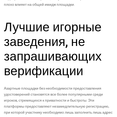
плохо влияет на общей имидж площадки.
Лучшие игорные
заведения, не
запрашивающих
верификации
Азартные площадки без необходимости предоставления
удостоверений становятся все более популярными среди
игроков, стремящихся к приватности и быстроты. Эти
платформы предоставляют незамедлительную регистрацию,
при которой участнику необходимо лишь заполнить лишь адрес