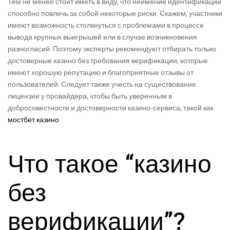
Тем не менее стоит иметь в виду, что неимение идентификации
способно повлечь за собой некоторые риски. Скажем, участники
имеют возможность столкнуться с проблемами в процессе
вывода крупных выигрышей или в случае возникновения
разногласий. Поэтому эксперты рекомендуют отбирать только
достоверные казино без требования верификации, которые
имеют хорошую репутацию и благоприятные отзывы от
пользователей. Следует также учесть на существование
лицензии у провайдера, чтобы быть уверенным в
добросовестности и достоверности казино-сервиса, такой как
мостбет казино
.
Что такое “казино
без
верификации”?