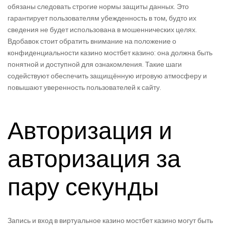
обязаны следовать строгие нормы защиты данных. Это
гарантирует пользователям убежденность в том, будто их
сведения не будет использована в мошеннических целях.
Вдобавок стоит обратить внимание на положение о
конфиденциальности казино мостбет казино: она должна быть
понятной и доступной для ознакомления. Такие шаги
содействуют обеспечить защищённую игровую атмосферу и
повышают уверенность пользователей к сайту.
Авторизация и
авторизация за
пару секунды
Запись и вход в виртуальное казино мостбет казино могут быть