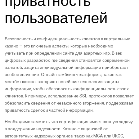
приватность
пользователей
Безопасность и конфиденциальность клиентов в виртуальных
казино — это ключевые аспекты, которые необходимо
учитывать при определении сайта для азартных игр. В век
цифровых разработок, где сведения становятся современной
валютой, защита индивидуальной информации приобретает
особое значение. Онлайн гэмблинг-платформы, такие как
мостбет казино, внедряют новейшие технологии защиты
информации, чтобы обезопасить конфиденциальность своих
клиентов. К примеру, использование SSL-протоколов позволяет
обезопасить сведения от незаконного вторжения, поддерживая
приватность сделок и частной информации.
Необходимо заметить, что сертификация имеет важную задачу
в поддержании надежности. Казино с лицензией от
авторитетных надзорных органов, таких как MGA или UKGC,