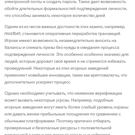
электронной почты и создать пароль. Такое дает возможность
обойти длительных формальностей подтверждения личности,
что способны занимать некоторое количество дней.
Одним из из числа важных достоинств этих казино, например,
mostbet, становится оперативная переработка транзакций.
Игроки имеют возможность незамедлительно вносить на
балансы и снимать призы без нужды в ожидания процесса
подтверждения личности. Это особенно особенно значимо для
людей, которые дорожит своё время и не стремится избежать
промедлений. Некоторые из этих игорных заведений
применяют новейшие инновации, такие как криптовалюты, что
дополнительно ускоряет процесс.
Однако необходимо учитывать, что неимение верификации
может вызвать некоторые угрозы. Например, подобные
игорные заведения могут иметь более слабый уровень охраны
или давать менее прибыльные поощрения по сравнению с
обычными платформами. Поэтому критично отбирать
проверенные и безопасные ресурсы с положительной
репутацией в сети и отзывами от остальных геймеров,