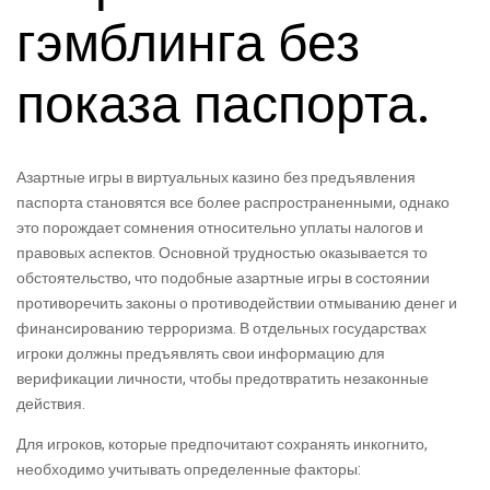
гэмблинга без
показа паспорта.
Азартные игры в виртуальных казино без предъявления
паспорта становятся все более распространенными, однако
это порождает сомнения относительно уплаты налогов и
правовых аспектов. Основной трудностью оказывается то
обстоятельство, что подобные азартные игры в состоянии
противоречить законы о противодействии отмыванию денег и
финансированию терроризма. В отдельных государствах
игроки должны предъявлять свои информацию для
верификации личности, чтобы предотвратить незаконные
действия.
Для игроков, которые предпочитают сохранять инкогнито,
необходимо учитывать определенные факторы: