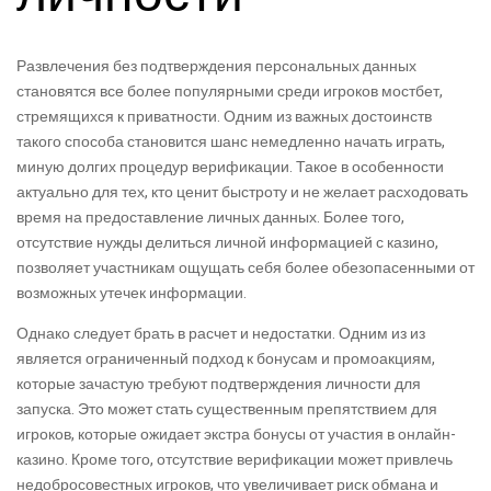
Развлечения без подтверждения персональных данных
становятся все более популярными среди игроков мостбет,
стремящихся к приватности. Одним из важных достоинств
такого способа становится шанс немедленно начать играть,
миную долгих процедур верификации. Такое в особенности
актуально для тех, кто ценит быстроту и не желает расходовать
время на предоставление личных данных. Более того,
отсутствие нужды делиться личной информацией с казино,
позволяет участникам ощущать себя более обезопасенными от
возможных утечек информации.
Однако следует брать в расчет и недостатки. Одним из из
является ограниченный подход к бонусам и промоакциям,
которые зачастую требуют подтверждения личности для
запуска. Это может стать существенным препятствием для
игроков, которые ожидает экстра бонусы от участия в онлайн-
казино. Кроме того, отсутствие верификации может привлечь
недобросовестных игроков, что увеличивает риск обмана и