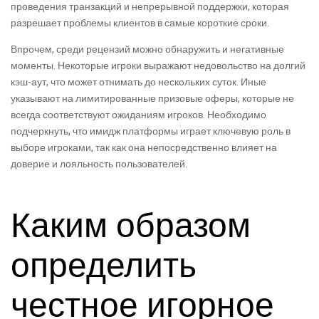
проведения транзакций и непрерывной поддержки, которая
разрешает проблемы клиентов в самые короткие сроки.
Впрочем, среди рецензий можно обнаружить и негативные
моменты. Некоторые игроки выражают недовольство на долгий
кэш-аут, что может отнимать до нескольких суток. Иные
указывают на лимитированные призовые оферы, которые не
всегда соответствуют ожиданиям игроков. Необходимо
подчеркнуть, что имидж платформы играет ключевую роль в
выборе игроками, так как она непосредственно влияет на
доверие и лояльность пользователей.
Каким образом
определить
честное игорное