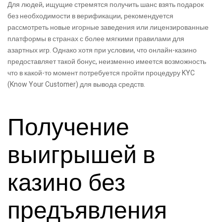
Для людей, ищущие стремятся получить шанс взять подарок
без необходимости в верификации, рекомендуется
рассмотреть новые игорные заведения или лицензированные
платформы в странах с более мягкими правилами для
азартных игр. Однако хотя при условии, что онлайн-казино
предоставляет такой бонус, неизменно имеется возможность
что в какой-то момент потребуется пройти процедуру KYC
(Know Your Customer) для вывода средств.
Получение
выигрышей в
казино без
предъявления