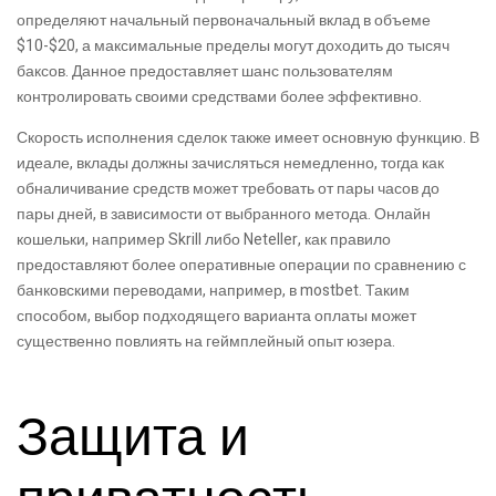
определяют начальный первоначальный вклад в объеме
$10-$20, а максимальные пределы могут доходить до тысяч
баксов. Данное предоставляет шанс пользователям
контролировать своими средствами более эффективно.
Скорость исполнения сделок также имеет основную функцию. В
идеале, вклады должны зачисляться немедленно, тогда как
обналичивание средств может требовать от пары часов до
пары дней, в зависимости от выбранного метода. Онлайн
кошельки, например Skrill либо Neteller, как правило
предоставляют более оперативные операции по сравнению с
банковскими переводами, например, в mostbet. Таким
способом, выбор подходящего варианта оплаты может
существенно повлиять на геймплейный опыт юзера.
Защита и