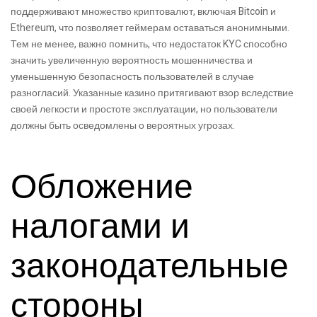
поддерживают множество криптовалют, включая Bitcoin и
Ethereum, что позволяет геймерам оставаться анонимными.
Тем не менее, важно помнить, что недостаток KYC способно
значить увеличенную вероятность мошенничества и
уменьшенную безопасность пользователей в случае
разногласий. Указанные казино притягивают взор вследствие
своей легкости и простоте эксплуатации, но пользователи
должны быть осведомлены о вероятных угрозах.
Обложение
налогами и
законодательные
стороны