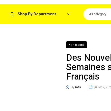
Shop By Department
All category
Non classé
Des Nouvel
Semaines s
Français
By
rafik
juillet 7, 20