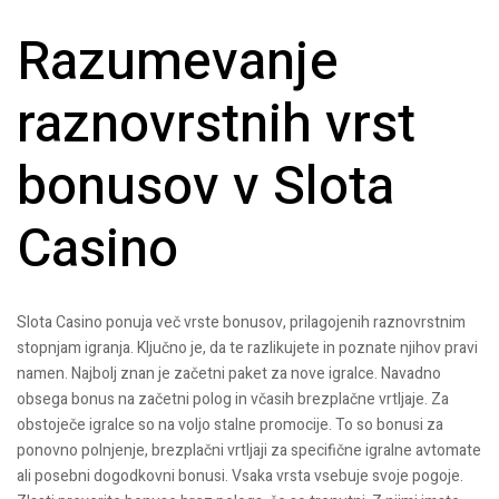
Razumevanje
raznovrstnih vrst
bonusov v Slota
Casino
Slota Casino ponuja več vrste bonusov, prilagojenih raznovrstnim
stopnjam igranja. Ključno je, da te razlikujete in poznate njihov pravi
namen. Najbolj znan je začetni paket za nove igralce. Navadno
obsega bonus na začetni polog in včasih brezplačne vrtljaje. Za
obstoječe igralce so na voljo stalne promocije. To so bonusi za
ponovno polnjenje, brezplačni vrtljaji za specifične igralne avtomate
ali posebni dogodkovni bonusi. Vsaka vrsta vsebuje svoje pogoje.