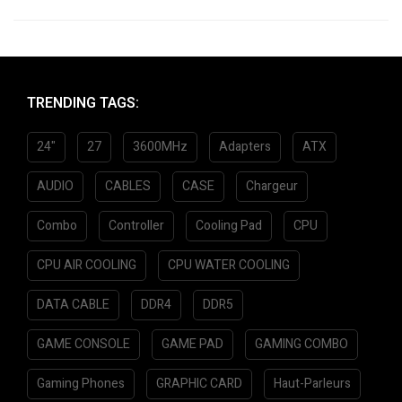
TRENDING TAGS:
24"
27
3600MHz
Adapters
ATX
AUDIO
CABLES
CASE
Chargeur
Combo
Controller
Cooling Pad
CPU
CPU AIR COOLING
CPU WATER COOLING
DATA CABLE
DDR4
DDR5
GAME CONSOLE
GAME PAD
GAMING COMBO
Gaming Phones
GRAPHIC CARD
Haut-Parleurs