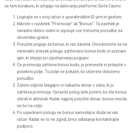
se tem korakom, ki izhajajo na delovanju platforme Slota Casino:
Logirajte se v svoj račun z uporabniškim ID-jem in geslom.
Kliknite v razdelek “Promocije” ali “Bonusi”. Ta zavihek je
navadno dobro viden in izpisuje vse trenutne ponudbe za
slovenske igralce.
Preučite pogoje za bonus, ki vas zanima. Osredotočite se na
minimalni znesek pologa, zahtevano bonus kodo in seznam
iger, ki štejejo pri izpolnjevanju pogojev.
Če promocija zahteva bonus kodo, jo prenesite in prilepite v
posebno polje. To polje se pokaže, ko izberete določeno
ponudbo.
Zatem odprite blagajno in nakažite denar v višini, ki jo
zahteva promocija. Opravite polog šele potem, ko ste bonus
izbrali in aktivirali. Kadar najprej položite denar, bonus morda
ne bo na voljo.
Po uspešnem pologu se bonus samodejno doda na vaš
račun. Kadar se to ne zgodi, brez odlašanja kontaktirajte
podporo.