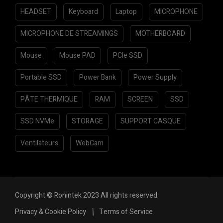
HEADSET
Keyboard
Laptop
MICROPHONE
MICROPHONE DE STREAMINGS
MOTHERBOARD
Mouse
Mouse PAD
PCIe SSD
Portable SSD
Power Bank
Power Supply
PÂTE THERMIQUE
RAM
SCREEN
SSD
SSD NVMe
STORAGE
SUPPORT CASQUE
Ventilateurs
WebCam
Copyright © Ronintek 2023 All rights reserved.
Privacy & Cookie Policy
Terms of Service