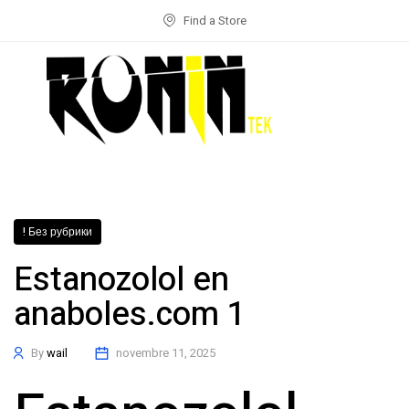
Find a Store
! Без рубрики
Estanozolol en
anaboles.com 1
By
wail
novembre 11, 2025