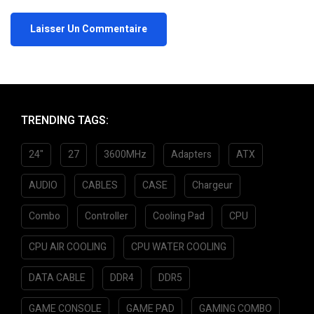
TRENDING TAGS:
24"
27
3600MHz
Adapters
ATX
AUDIO
CABLES
CASE
Chargeur
Combo
Controller
Cooling Pad
CPU
CPU AIR COOLING
CPU WATER COOLING
DATA CABLE
DDR4
DDR5
GAME CONSOLE
GAME PAD
GAMING COMBO