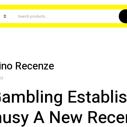
sino Recenze
025
Gambling Establ
nusy A New Rece