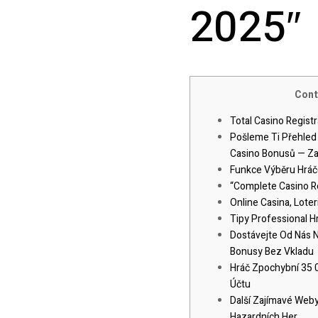
2025″
Cont
Total Casino Regist
Pošleme Ti Přehled 
Casino Bonusů — Za
Funkce Výběru Hrá
“Complete Casino 
Online Casina, Loter
Tipy Professional 
Dostávejte Od Nás 
Bonusy Bez Vkladu
Hráč Zpochybní 35 
Účtu
Další Zajímavé Weby
Hazardních Her