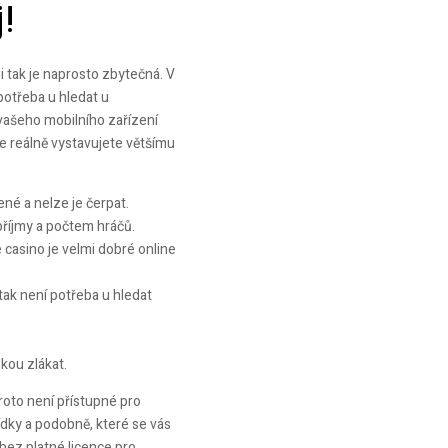
!
i tak je naprosto zbytečná. V
otřeba u hledat u
 vašeho mobilního zařízení
 reálně vystavujete většímu
né a nelze je čerpat.
příjmy a počtem hráčů.
casino je velmi dobré online
ak není potřeba u hledat
kou zlákat.
proto není přístupné pro
dky a podobně, které se vás
bez platné licence pro