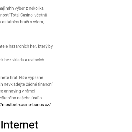
ají mhh výběr z několika
ností Total Casino, včetně
 ostatními hráči o všem,
atele hazardních her, který by
k bez vkladu a uvítacích
nete hrát. Níže vypsané
ch nevkládejte žádné finanční
ree annoying v rámci
eškerého našeho úsilí o
://mostbet-casino-bonus.cz/
.
Internet