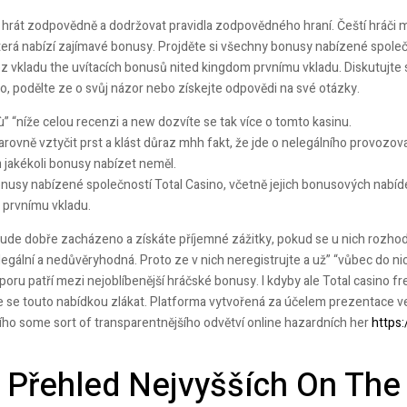
é hrát zodpovědně a dodržovat pravidla zodpovědného hraní. Čeští hráči m
která nabízí zajímavé bonusy. Projděte si všechny bonusy nabízené společ
z vkladu the uvítacích bonusů nited kingdom prvnímu vkladu. Diskutujte s
o, podělte ze o svůj názor nebo získejte odpovědi na své otázky.
ù” “níže celou recenzi a new dozvíte se tak více o tomto kasinu.
varovně vztyčit prst a klást důraz mhh fakt, že jde o nelegálního provozov
jakékoli bonusy nabízet neměl.
nusy nabízené společností Total Casino, včetně jejich bonusových nabíde
 prvnímu vkladu.
ude dobře zacházeno a získáte příjemné zážitky, pokud se u nich rozhod
legální a nedůvěryhodná. Proto ze v nich neregistrujte a už” “vůbec do ni
oru patří mezi nejoblíbenější hráčské bonusy. I kdyby ale Total casino f
e se touto nabídkou zlákat. Platforma vytvořená za účelem prezentace v
ho some sort of transparentnějšího odvětví online hazardních her
https
 Přehled Nejvyšších On The 