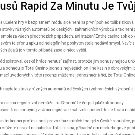
usů Rapid Za Minutu Je Tvůj
 účelem hry v bezplatném módu sice není na první pohled tolik riziková, 
stovky různých automatů od českých i zahraničních výrobců a tak není p
ko empieza všech předchozích případech, ani stažení Entire casino apk do
svém telefonu apku od nelegálního poskytovatele nedává smysl. Navíc se
livých údajů je v tomto případě zase o něco vyšší.
ód existoval, české hráče nemusí zajímat, protože jim bonusy nejsou urče
a odhadu je Total Casino jedno z největších on-line kasin s obrovskými 
mací uvedených v této recenzi můžeme jednoznačně říci, že Total Online 
 najdete stovky různých automatů od českých i zahraničních výrobců a t
to casina registrovat nemůže, tudíž nemůže čerpat jakékoli bonusy.
asino free annoying v rámci registrace nabízelo, nenechte se touto nabíd
lastní licenci professional provoz hazardních the girl v České republice, 
 můžete narazit na nabídku Total casina, případně em marketingové pobí
 online casino bonusy. Vzhledem k tomu, že se jedná o zahraniční casino 