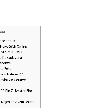
ent
race Bonus
Nejvyšších On-line
 Minutu U Tvůj!
če Pozastavena
Recenze
ie, Poker
Hráče Automatů”
Novinky A Čerstvé
000 Pln Z Uzavřeného
 Nejen Ze Světa Online