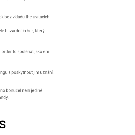
k bez vkladu the uvítacích
ele hazardních her, který
n order to spoléhat jako em
mingu a poskytnout jim uznání,
sino bonužel není jediné
andy.
s