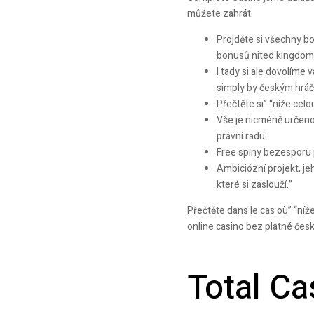
můžete zahrát.
Projděte si všechny bo
bonusů nited kingdom
I tady si ale dovolíme 
simply by českým hráč
Přečtěte si” “níže celo
Vše je nicméně určeno 
právní radu.
Free spiny bezesporu 
Ambiciózní projekt, je
které si zaslouží.”
Přečtěte dans le cas où” “níž
online casino bez platné české
Total Ca