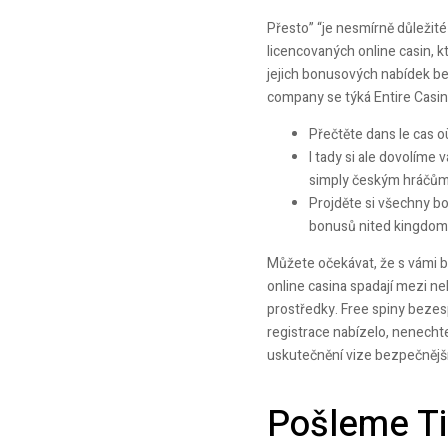
Přesto” “je nesmírně důležit
licencovaných online casin, 
jejich bonusových nabídek be
company se týká Entire Casin
Přečtěte dans le cas o
I tady si ale dovolíme 
simply českým hráčům 
Projděte si všechny bo
bonusů nited kingdom
Můžete očekávat, že s vámi b
online casina spadají mezi ne
prostředky. Free spiny bezesp
registrace nabízelo, nenecht
uskutečnění vize bezpečnější
Pošleme Ti