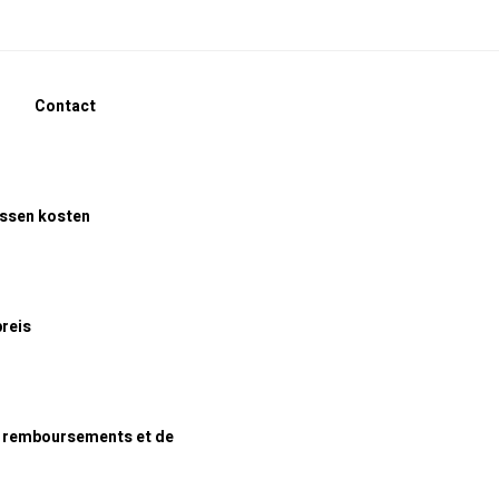
Contact
assen kosten
preis
e remboursements et de