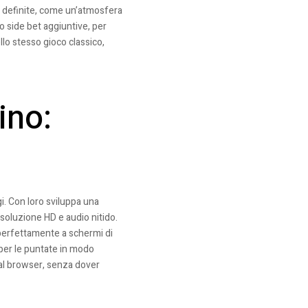
he definite, come un’atmosfera
 o side bet aggiuntive, per
llo stesso gioco classico,
ino:
i. Con loro sviluppa una
risoluzione HD e audio nitido.
 perfettamente a schermi di
 per le puntate in modo
dal browser, senza dover