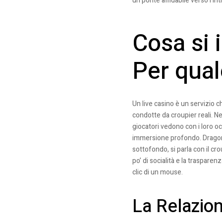
un ponte affidabile verso l’int
Cosa si 
Per qual
Un live casino è un servizio c
condotte da croupier reali. N
giocatori vedono con i loro oc
immersione profondo. Dragonia
sottofondo, si parla con il cro
po’ di socialità e la traspar
clic di un mouse.
La Relazio