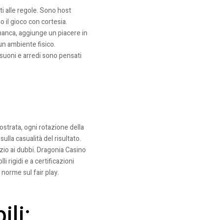
ti alle regole. Sono host
 il gioco con cortesia.
manca, aggiunge un piacere in
 un ambiente fisico.
 suoni e arredi sono pensati
ostrata, ogni rotazione della
ulla casualità del risultato.
azio ai dubbi. Dragonia Casino
 rigidi e a certificazioni
 norme sul fair play.
li: