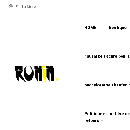
Find a Store
HOME
Boutique
hausarbeit schreiben l
bachelorarbeit kaufen 
Politique en matière d
retours