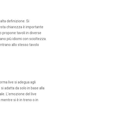
lta definizione. Si
Questa chiarezza è importante
o propone tavoli in diverse
giano più idiomi con scioltezza.
ntrano allo stesso tavolo
orma live si adegua agli
si adatta da solo in base alla
le. L’emozione del live
mentre si è in treno o in