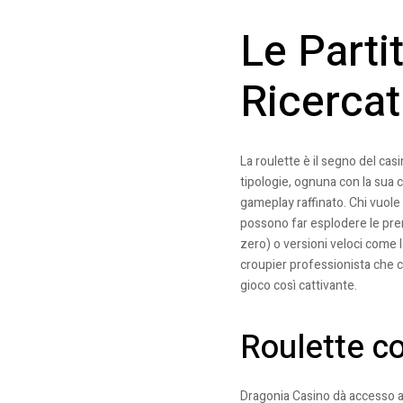
Le Parti
Ricercat
La roulette è il segno del cas
tipologie, ognuna con la sua ca
gameplay raffinato. Chi vuole 
possono far esplodere le pre
zero) o versioni veloci come 
croupier professionista che co
gioco così cattivante.
Roulette c
Dragonia Casino dà accesso a t