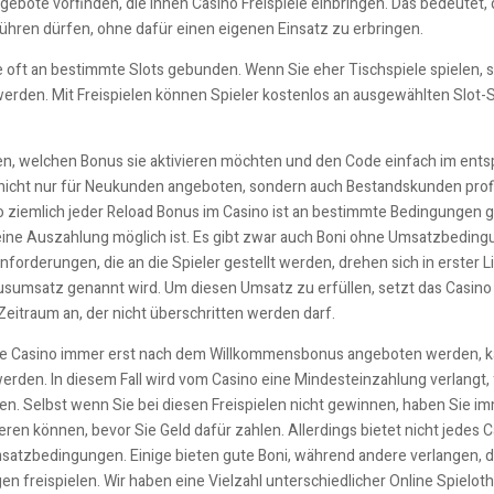
bote vorfinden, die Ihnen Casino Freispiele einbringen. Das bedeutet,
hren dürfen, ohne dafür einen eigenen Einsatz zu erbringen.
e oft an bestimmte Slots gebunden. Wenn Sie eher Tischspiele spielen, s
rden. Mit Freispielen können Spieler kostenlos an ausgewählten Slot-S
en, welchen Bonus sie aktivieren möchten und den Code einfach im ent
icht nur für Neukunden angeboten, sondern auch Bestandskunden profi
 ziemlich jeder Reload Bonus im Casino ist an bestimmte Bedingungen ge
ine Auszahlung möglich ist. Es gibt zwar auch Boni ohne Umsatzbedingun
Anforderungen, die an die Spieler gestellt werden, drehen sich in erster
sumsatz genannt wird. Um diesen Umsatz zu erfüllen, setzt das Casino
eitraum an, der nicht überschritten werden darf.
ne Casino immer erst nach dem Willkommensbonus angeboten werden, ka
erden. In diesem Fall wird vom Casino eine Mindesteinzahlung verlangt, 
ten. Selbst wenn Sie bei diesen Freispielen nicht gewinnen, haben Sie im
ren können, bevor Sie Geld dafür zahlen. Allerdings bietet nicht jedes C
msatzbedingungen. Einige bieten gute Boni, während andere verlangen, 
n freispielen. Wir haben eine Vielzahl unterschiedlicher Online Spielo