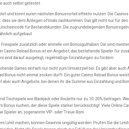
 auch selbst getestet.
itet und könnt euren nächsten Bonusvorteil effektiv nutzen. Die Casinos
r, dass sie dem Anliegen oftmals nachkommen. Das gilt nicht nur für d
Gutscheincode für Bestandskunden. Die zugrundeliegenden Bonusregeln f
 ähnlich aufgebaut.
n Freispiele zusätzlich oder anstelle von Bonusguthaben. Die sind meist
n Casino Reload Bonus ist ein Angebot, das bestehende Spieler für zus
oni sind darauf ausgelegt, regelmäßige Einzahlungen zu fördern.
echende Games einfach nur nicht zum Umsatzziel bei. Es gibt aber auch A
d Bonus nicht einmal zocken dürft. Ein guter Casino Reload Bonus weist i
ibt aber auch Angebote, bei denen ihr die Summe aus Einzahlung und Bo
nd Tischspiele wie Blackjack oder Roulette nur zu 10-20% beitragen. We
em Bonus suchen, der diese Spiele stärker berücksichtigt. Viele Online C
e Spieler an, sogenannte VIP- oder Treue-Boni.
m Limit machen, können Gewinne ungültig werden. Prüfen Sie die Limits