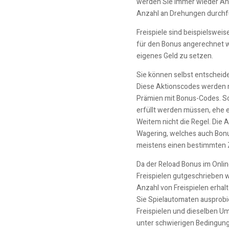
werden Sie immer wieder Ange
Anzahl an Drehungen durchfü
Freispiele sind beispielsweis
für den Bonus angerechnet we
eigenes Geld zu setzen.
Sie können selbst entscheid
Diese Aktionscodes werden n
Prämien mit Bonus-Codes. So
erfüllt werden müssen, ehe e
Weitem nicht die Regel. Die 
Wagering, welches auch Bonu
meistens einen bestimmten Z
Da der Reload Bonus im Onli
Freispielen gutgeschrieben w
Anzahl von Freispielen erhal
Sie Spielautomaten ausprobie
Freispielen und dieselben U
unter schwierigen Bedingunge