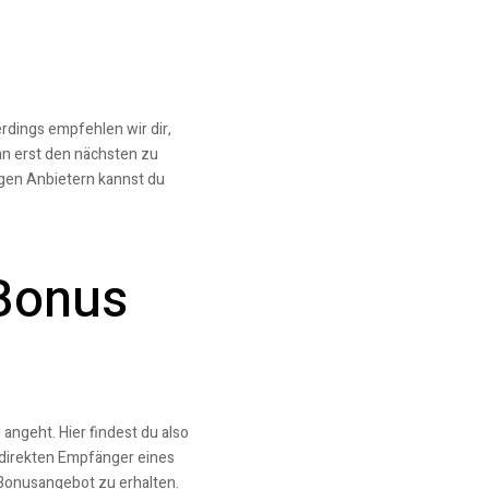
erdings empfehlen wir dir,
nn erst den nächsten zu
nigen Anbietern kannst du
 Bonus
ngeht. Hier findest du also
 direkten Empfänger eines
 Bonusangebot zu erhalten.