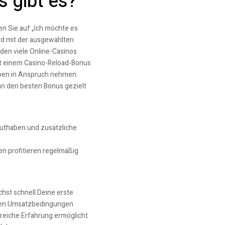
 gibt es?
ken Sie auf „Ich möchte es
rd mit der ausgewählten
den viele Online-Casinos
it einem Casino-Reload-Bonus
ben in Anspruch nehmen.
n den besten Bonus gezielt
Guthaben und zusätzliche
n profitieren regelmäßig
hst schnell Deine erste
rigen Umsatzbedingungen
greiche Erfahrung ermöglicht