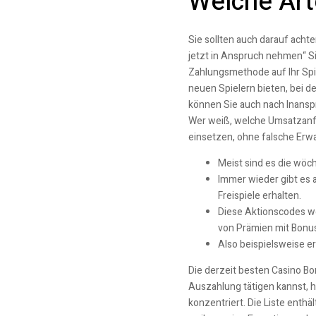
Welche Art
Sie sollten auch darauf achte
jetzt in Anspruch nehmen“ S
Zahlungsmethode auf Ihr Spie
neuen Spielern bieten, bei 
können Sie auch nach Inans
Wer weiß, welche Umsatzan
einsetzen, ohne falsche Erw
Meist sind es die wöc
Immer wieder gibt es 
Freispiele erhalten.
Diese Aktionscodes w
von Prämien mit Bonu
Also beispielsweise e
Die derzeit besten Casino Bo
Auszahlung tätigen kannst, 
konzentriert. Die Liste enth