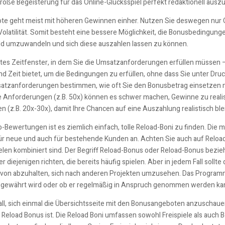
große Begeisterung für das Online-Glücksspiel perfekt redaktionell ausz
e geht meist mit höheren Gewinnen einher. Nutzen Sie deswegen nur C
latilität. Somit besteht eine bessere Möglichkeit, die Bonusbedingunge
d umzuwandeln und sich diese auszahlen lassen zu können.
tes Zeitfenster, in dem Sie die Umsatzanforderungen erfüllen müssen –
d Zeit bietet, um die Bedingungen zu erfüllen, ohne dass Sie unter Dru
satzanforderungen bestimmen, wie oft Sie den Bonusbetrag einsetzen 
e Anforderungen (z.B. 50x) können es schwer machen, Gewinne zu realis
(z.B. 20x-30x), damit Ihre Chancen auf eine Auszahlung realistisch ble
o-Bewertungen ist es ziemlich einfach, tolle Reload-Boni zu finden. Die 
ür neue und auch für bestehende Kunden an. Achten Sie auch auf Reload-
len kombiniert sind. Der Begriff Reload-Bonus oder Reload-Bonus bezieh
 diejenigen richten, die bereits häufig spielen. Aber in jedem Fall soll
avon abzuhalten, sich nach anderen Projekten umzusehen. Das Programm 
g gewährt wird oder ob er regelmäßig in Anspruch genommen werden ka
 Fall, sich einmal die Übersichtsseite mit den Bonusangeboten anzuschau
 Reload Bonus ist. Die Reload Boni umfassen sowohl Freispiele als auch