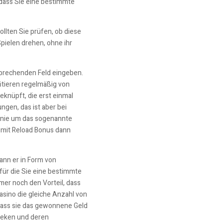
 dass Sie eine bestimmte
ollten Sie prüfen, ob diese
pielen drehen, ohne ihr
sprechenden Feld eingeben.
tieren regelmäßig von
knüpft, die erst einmal
gen, das ist aber bei
 Linie um das sogenannte
 mit Reload Bonus dann
nn er in Form von
für die Sie eine bestimmte
mer noch den Vorteil, dass
asino die gleiche Anzahl von
dass sie das gewonnene Geld
theken und deren