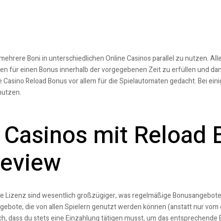
, mehrere Boni in unterschiedlichen Online Casinos parallel zu nutzen. All
n für einen Bonus innerhalb der vorgegebenen Zeit zu erfüllen und da
ine Casino Reload Bonus vor allem für die Spielautomaten gedacht. Bei ei
nutzen.
 Casinos mit Reload
review
e Lizenz sind wesentlich großzügiger, was regelmäßige Bonusangebote a
ngebote, die von allen Spielern genutzt werden können (anstatt nur vom
och, dass du stets eine Einzahlung tätigen musst, um das entsprechende