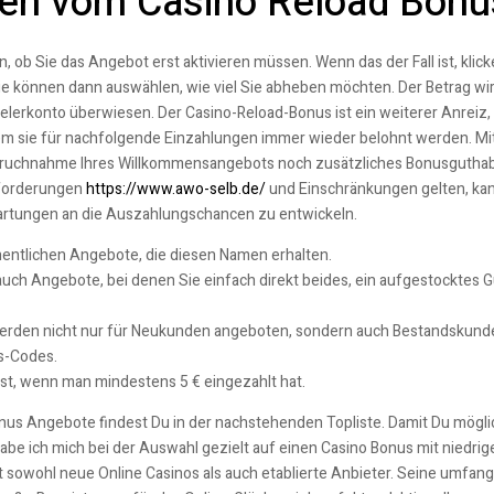
en vom Casino Reload Bonus
n, ob Sie das Angebot erst aktivieren müssen. Wenn das der Fall ist, klic
ie können dann auswählen, wie viel Sie abheben möchten. Der Betrag wi
lerkonto überwiesen. Der Casino-Reload-Bonus ist ein weiterer Anreiz, 
dem sie für nachfolgende Einzahlungen immer wieder belohnt werden. M
pruchnahme Ihres Willkommensangebots noch zusätzliches Bonusgutha
forderungen
https://www.awo-selb.de/
und Einschränkungen gelten, kan
artungen an die Auszahlungschancen zu entwickeln.
hentlichen Angebote, die diesen Namen erhalten.
auch Angebote, bei denen Sie einfach direkt beides, ein aufgestocktes 
erden nicht nur für Neukunden angeboten, sondern auch Bestandskunde
s-Codes.
rst, wenn man mindestens 5 € eingezahlt hat.
nus Angebote findest Du in der nachstehenden Topliste. Damit Du möglic
habe ich mich bei der Auswahl gezielt auf einen Casino Bonus mit nied
ält sowohl neue Online Casinos als auch etablierte Anbieter. Seine umfan