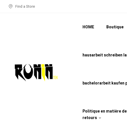
Find a Store
HOME
Boutique
hausarbeit schreiben l
bachelorarbeit kaufen 
Politique en matière d
retours