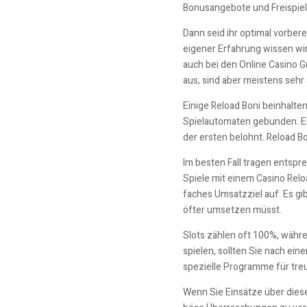
Bonusangebote und Freispiele
Dann seid ihr optimal vorbere
eigener Erfahrung wissen wi
auch bei den Online Casino 
aus, sind aber meistens sehr
Einige Reload Boni beinhalte
Spielautomaten gebunden. Ei
der ersten belohnt. Reload B
Im besten Fall tragen entspr
Spiele mit einem Casino Reloa
faches Umsatzziel auf. Es g
öfter umsetzen müsst.
Slots zählen oft 100%, währe
spielen, sollten Sie nach ein
spezielle Programme für treu
Wenn Sie Einsätze über diese