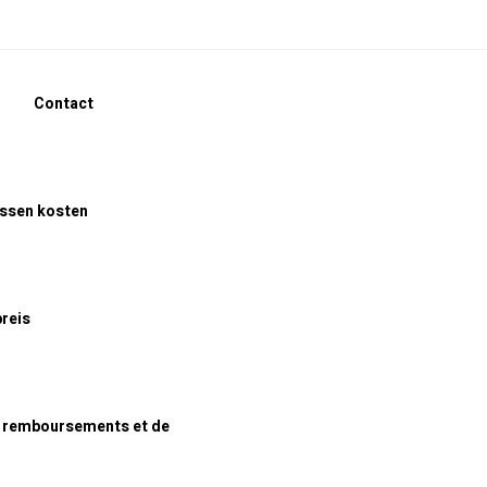
Contact
assen kosten
preis
e remboursements et de