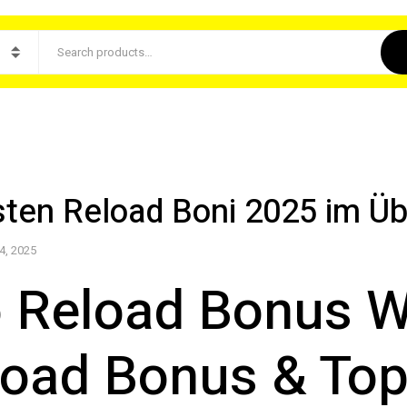
sten Reload Boni 2025 im Üb
4, 2025
 Reload Bonus W
load Bonus & To