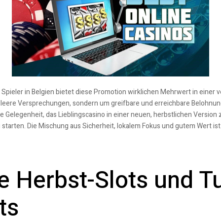
pieler in Belgien bietet diese Promotion wirklichen Mehrwert in einer v
leere Versprechungen, sondern um greifbare und erreichbare Belohnun
ne Gelegenheit, das Lieblingscasino in einer neuen, herbstlichen Versio
 starten. Die Mischung aus Sicherheit, lokalem Fokus und gutem Wert is
e Herbst-Slots und Tu
ts