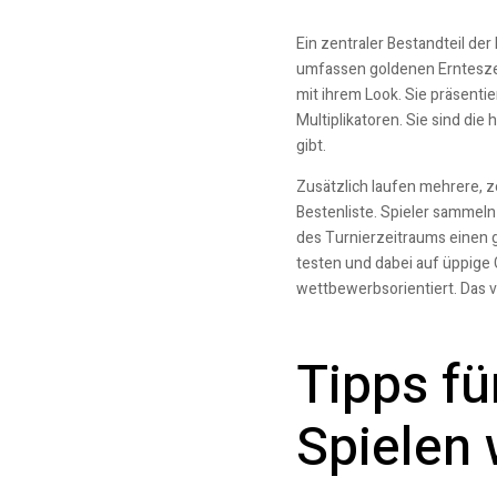
Ein zentraler Bestandteil de
umfassen goldenen Ernteszen
mit ihrem Look. Sie präsent
Multiplikatoren. Sie sind die
gibt.
Zusätzlich laufen mehrere, ze
Bestenliste. Spieler sammel
des Turnierzeitraums einen ga
testen und dabei auf üppige
wettbewerbsorientiert. Das 
Tipps fü
Spielen 