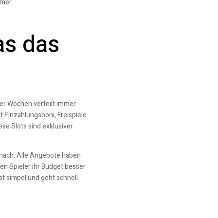
hmer.
as das
ber Wochen verteilt immer
 Einzahlungsboni, Freispiele
e Slots sind exklusiver
anach. Alle Angebote haben
n Spieler ihr Budget besser
st simpel und geht schnell.