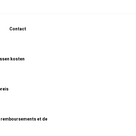
Contact
assen kosten
preis
e remboursements et de