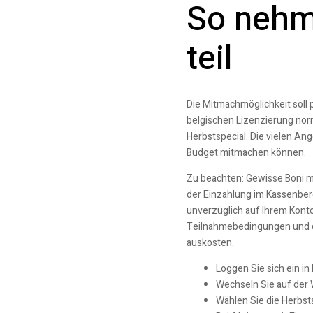
So nehm
teil
Die Mitmachmöglichkeit soll 
belgischen Lizenzierung nor
Herbstspecial. Die vielen An
Budget mitmachen können.
Zu beachten: Gewisse Boni mü
der Einzahlung im Kassenbere
unverzüglich auf Ihrem Konto
Teilnahmebedingungen und die
auskosten.
Loggen Sie sich ein in
Wechseln Sie auf der 
Wählen Sie die Herbst