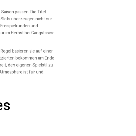
 Saison passen. Die Titel
Slots überzeugen nicht nur
 Freispielrunden und
 nur im Herbst bei Gangstasino
Regel basieren sie auf einer
platzierten bekommen am Ende
eit, den eigenen Spielstil zu
Atmosphäre ist fair und
es