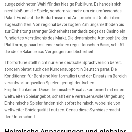
ausgezeichneten Wahl für das hiesige Publikum. Es handelt sich
nicht bloß um die Spiele, sondern vielmehr um ein umfassendes
Paket. Es ist auf die Bedürfnisse und Ansprüche in Deutschland
zugeschnitten. Von regional bevorzugten Zahlungsmethoden bis
zur Einhaltung strenger Sicherheitsstandards zeigt das Casino ein
fundiertes Verständnis des Markt. Die dynamische Atmosphäre der
Plattform, gepaart mit einer soliden regulatorischen Basis, schafft
die ideale Balance aus Vergnügen und Sicherheit.
Thorfortune stellt nicht nur eine deutsche Sprachversion bereit,
sondern bietet auch den Kundensupport in Deutsch parat. Die
Konditionen für Boni sind klar formuliert und der Einsatz im Bereich
verantwortungsvollen Spielen genügt deutschen
Empfindlichkeiten. Dieser heimische Ansatz, kombiniert mit einem
weltweiten Spielangebot, schafft eine vertrauensvolle Umgebung.
Einheimische Spieler finden sich sofort heimisch, wobei sie von
weltweiter Spielequalität nutzen. Genau diese Symbiose macht
den Unterschied.
Heimische Anpassungen und globaler