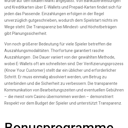
wurde auf den lokalen Markt angepasst. Von Banküberweisungen
und Kreditkarten über E-Wallets und Prepaid-Karten findet sich für
jeden das Passende. Einzahlungen erfolgen in der Regel
unverzüglich gutgeschrieben, wodurch dem Spielstart nichts im
Wege steht. Die Transparenz bei Mindest- und Höchstbeträgen
gibt Planungssicherheit.
Von noch größerer Bedeutung für viele Spieler betreffen die
Auszahlungsmodalitäten. Thorfortune garantiert rasche
Auszahlungen . Die Dauer variiert von der gewählten Methode,
wobei E-Wallets oft am schnellsten sind. Der Verifizierungsprozess
(Know Your Customer) stellt dar ein üblicher und erforderlicher
Schritt. Er muss einmalig absolviert werden, um Betrug zu
unterbinden und die Sicherheit zu verbessern. Die transparente
Kommunikation von Bearbeitungszeiten und eventuellen Gebühren
– die meist vom Casino übernommen werden – demonstriert
Respekt vor dem Budget der Spieler und unterstützt Transparenz.