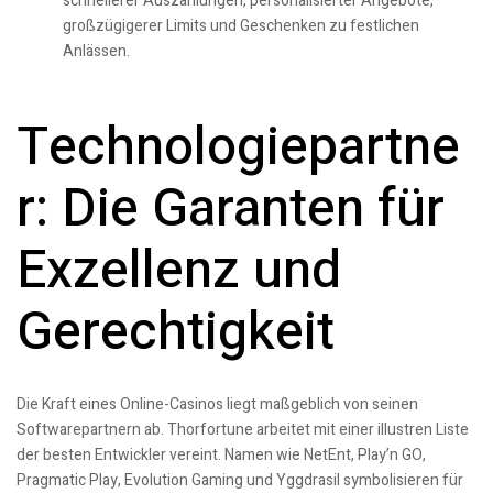
schnellerer Auszahlungen, personalisierter Angebote,
großzügigerer Limits und Geschenken zu festlichen
Anlässen.
Technologiepartne
r: Die Garanten für
Exzellenz und
Gerechtigkeit
Die Kraft eines Online-Casinos liegt maßgeblich von seinen
Softwarepartnern ab. Thorfortune arbeitet mit einer illustren Liste
der besten Entwickler vereint. Namen wie NetEnt, Play’n GO,
Pragmatic Play, Evolution Gaming und Yggdrasil symbolisieren für