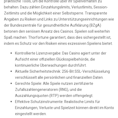
praktische Tools, um die Kontrolle über ihr Spielverhalten zu
behalten. Dazu zählen Einzahlungslimits, Verlustlimits, Session-
Zeitlimits und die Möglichkeit einer Selbstsperre. Transparente
Angaben zu Risiken und Links zu Unterstützungseinrichtungen wie
der Bundeszentrale für gesundheitliche Aufklärung (BZgA)
betonen den seriösen Ansatz des Casinos. Spielen soll weiterhin
Spaß machen. Thorfortune garantiert, dass dies sichergestellt ist,
indem es Schutz vor den Risiken eines exzessiven Spielens bietet.
Kontrollierte Lizenzvergabe: Das Casino agiert unter der
Aufsicht einer offiziellen Glücksspielbehörde, die
kontinuierliche Überwachungen durchführt.
Aktuelle Sicherheitstechnik: 256-Bit SSL-Verschlüsselung
verschlüsselt alle persönlichen und finanziellen Daten.
Gerechte Spiele: Alle Spiele nutzen zertifizierte
Zufallszahlengeneratoren (RNG), und die
Auszahlungsquoten (RTP) werden offengelegt.
Effektive Schutzinstrumente: Realistische Limits für
Einzahlungen, Verluste und Spielzeit können direkt im Konto
eingestellt werden.