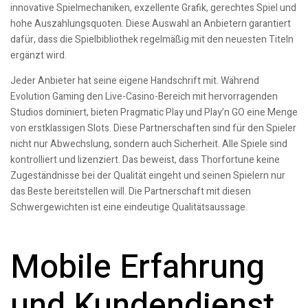
innovative Spielmechaniken, exzellente Grafik, gerechtes Spiel und
hohe Auszahlungsquoten. Diese Auswahl an Anbietern garantiert
dafür, dass die Spielbibliothek regelmäßig mit den neuesten Titeln
ergänzt wird.
Jeder Anbieter hat seine eigene Handschrift mit. Während
Evolution Gaming den Live-Casino-Bereich mit hervorragenden
Studios dominiert, bieten Pragmatic Play und Play’n GO eine Menge
von erstklassigen Slots. Diese Partnerschaften sind für den Spieler
nicht nur Abwechslung, sondern auch Sicherheit. Alle Spiele sind
kontrolliert und lizenziert. Das beweist, dass Thorfortune keine
Zugeständnisse bei der Qualität eingeht und seinen Spielern nur
das Beste bereitstellen will. Die Partnerschaft mit diesen
Schwergewichten ist eine eindeutige Qualitätsaussage.
Mobile Erfahrung
und Kundendienst