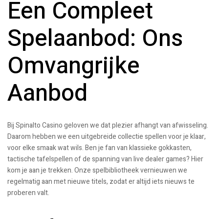
Een Compleet
Spelaanbod: Ons
Omvangrijke
Aanbod
Bij Spinalto Casino geloven we dat plezier afhangt van afwisseling.
Daarom hebben we een uitgebreide collectie spellen voor je klaar,
voor elke smaak wat wils. Ben je fan van klassieke gokkasten,
tactische tafelspellen of de spanning van live dealer games? Hier
kom je aan je trekken. Onze spelbibliotheek vernieuwen we
regelmatig aan met nieuwe titels, zodat er altijd iets nieuws te
proberen valt.