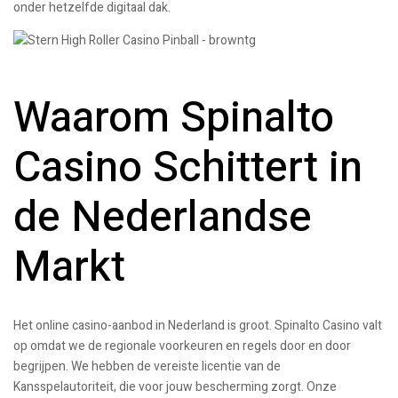
onder hetzelfde digitaal dak.
Waarom Spinalto
Casino Schittert in
de Nederlandse
Markt
Het online casino-aanbod in Nederland is groot. Spinalto Casino valt
op omdat we de regionale voorkeuren en regels door en door
begrijpen. We hebben de vereiste licentie van de
Kansspelautoriteit, die voor jouw bescherming zorgt. Onze