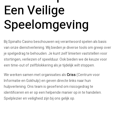
Een Veilige
Speelomgeving
Bij Spinalto Casino beschouwen wij verantwoord spelen als basis
van onze dienstverlening. Wij bieden je diverse tools om greep over
je spelgedrag te behouden. Je kunt zelf limieten vaststellen voor
stortingen, verliezen of speelduur. Ook bieden we de keuze voor
een time-out of zelfblokkering als je tijdelijk wilt stoppen.
We werken samen met organisaties als
Criss
(Centrum voor
Informatie en Gokhulp) en geven directe links naar hun
hulpverlening. Ons team is geoefend om risicogedrag te
identificeren en er op een helpende manier op in te handelen.
Spelplezier en veiligheid zijn bij ons gelijk op.