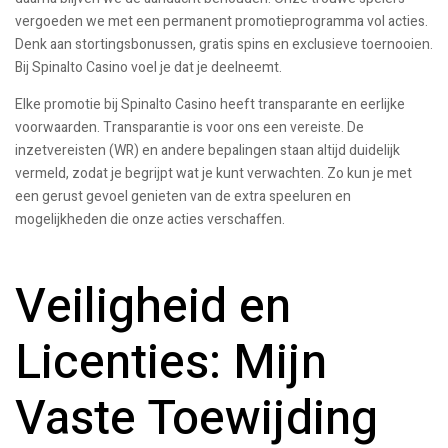
vergoeden we met een permanent promotieprogramma vol acties.
Denk aan stortingsbonussen, gratis spins en exclusieve toernooien.
Bij Spinalto Casino voel je dat je deelneemt.
Elke promotie bij Spinalto Casino heeft transparante en eerlijke
voorwaarden. Transparantie is voor ons een vereiste. De
inzetvereisten (WR) en andere bepalingen staan altijd duidelijk
vermeld, zodat je begrijpt wat je kunt verwachten. Zo kun je met
een gerust gevoel genieten van de extra speeluren en
mogelijkheden die onze acties verschaffen.
Veiligheid en
Licenties: Mijn
Vaste Toewijding