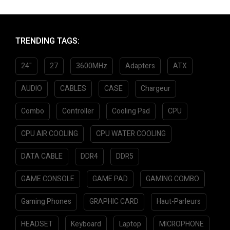
TRENDING TAGS:
24"
27
3600MHz
Adapters
ATX
AUDIO
CABLES
CASE
Chargeur
Combo
Controller
Cooling Pad
CPU
CPU AIR COOLING
CPU WATER COOLING
DATA CABLE
DDR4
DDR5
GAME CONSOLE
GAME PAD
GAMING COMBO
Gaming Phones
GRAPHIC CARD
Haut-Parleurs
HEADSET
Keyboard
Laptop
MICROPHONE