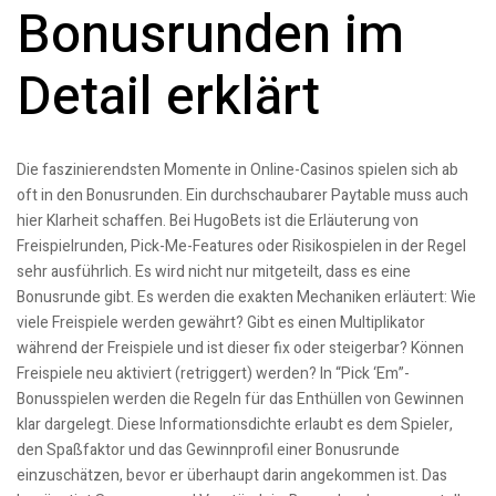
Bonusrunden im
Detail erklärt
Die faszinierendsten Momente in Online-Casinos spielen sich ab
oft in den Bonusrunden. Ein durchschaubarer Paytable muss auch
hier Klarheit schaffen. Bei HugoBets ist die Erläuterung von
Freispielrunden, Pick-Me-Features oder Risikospielen in der Regel
sehr ausführlich. Es wird nicht nur mitgeteilt, dass es eine
Bonusrunde gibt. Es werden die exakten Mechaniken erläutert: Wie
viele Freispiele werden gewährt? Gibt es einen Multiplikator
während der Freispiele und ist dieser fix oder steigerbar? Können
Freispiele neu aktiviert (retriggert) werden? In “Pick ‘Em”-
Bonusspielen werden die Regeln für das Enthüllen von Gewinnen
klar dargelegt. Diese Informationsdichte erlaubt es dem Spieler,
den Spaßfaktor und das Gewinnprofil einer Bonusrunde
einzuschätzen, bevor er überhaupt darin angekommen ist. Das