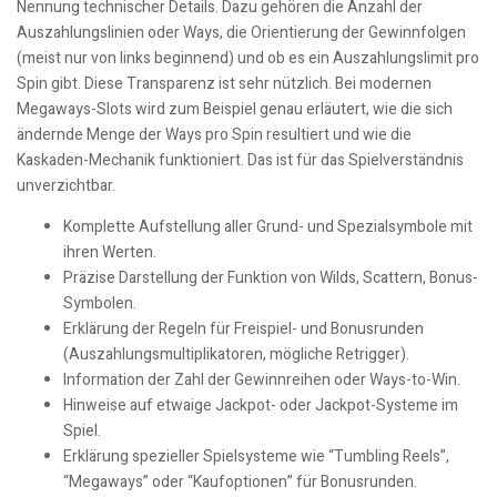
Nennung technischer Details. Dazu gehören die Anzahl der
Auszahlungslinien oder Ways, die Orientierung der Gewinnfolgen
(meist nur von links beginnend) und ob es ein Auszahlungslimit pro
Spin gibt. Diese Transparenz ist sehr nützlich. Bei modernen
Megaways-Slots wird zum Beispiel genau erläutert, wie die sich
ändernde Menge der Ways pro Spin resultiert und wie die
Kaskaden-Mechanik funktioniert. Das ist für das Spielverständnis
unverzichtbar.
Komplette Aufstellung aller Grund- und Spezialsymbole mit
ihren Werten.
Präzise Darstellung der Funktion von Wilds, Scattern, Bonus-
Symbolen.
Erklärung der Regeln für Freispiel- und Bonusrunden
(Auszahlungsmultiplikatoren, mögliche Retrigger).
Information der Zahl der Gewinnreihen oder Ways-to-Win.
Hinweise auf etwaige Jackpot- oder Jackpot-Systeme im
Spiel.
Erklärung spezieller Spielsysteme wie “Tumbling Reels”,
“Megaways” oder “Kaufoptionen” für Bonusrunden.