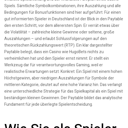
Spiels. Sämtliche Symbolkombinationen, ihre Auszahlung und alle
Bedingungen für Bonusfunktionen sind hier aufgeführt. Für einen
gut informierten Spieler in Deutschland ist der Blick in den Paytable
den ersten Schritt, vor dem allerersten Spin. Er verrät etwas über
die Volatilität – zahlreiche kleine Gewinne oder seltene, große
Auszahlungen – und erlaubt Schlussfolgerungen auf den
theoretischen Rückzahlungswert (RTP). Ein klar dargestellter
Paytable belegt, dass ein Casino wie HugoBets nichts zu
verheimlichen hat und den Spieler ernst nimmt. Er stellt ein
Werkzeug dar für verantwortungsvolles Gaming, weil er
realistische Erwartungen setzt. Konkret: Ein Spiel mit einem hohen
Höchstgewinn, aber niedrigen Auszahlungen für Symbole der
mittleren Kategorie, deutet auf eine hohe Varianz hin. Das verlangt
eine unterschiedliche Strategie für das Spielkapital als ein Spiel mit
beständigen kleinen Gewinnen. Der Paytable bildet das analytische
Fundament für jede überlegte Spielentscheidung.