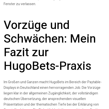
Fenster zu verlassen.
Vorzüge und
Schwächen: Mein
Fazit zur
HugoBets-Praxis
Im Großen und Ganzen macht HugoBets im Bereich der Paytable-
Displays in Deutschland einen hervorragenden Job. Die Vorzüge
liegen klar in der allgemeinen Zugänglichkeit, der vollständigen
deutschen Übersetzung, der ansprechenden visuellen
Präsentation und der thematischen Tiefe bei der Erklärung von