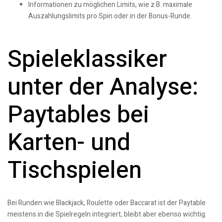
Informationen zu möglichen Limits, wie z.B. maximale
Auszahlungslimits pro Spin oder in der Bonus-Runde.
Spieleklassiker
unter der Analyse:
Paytables bei
Karten- und
Tischspielen
Bei Runden wie Blackjack, Roulette oder Baccarat ist der Paytable
meistens in die Spielregeln integriert, bleibt aber ebenso wichtig.