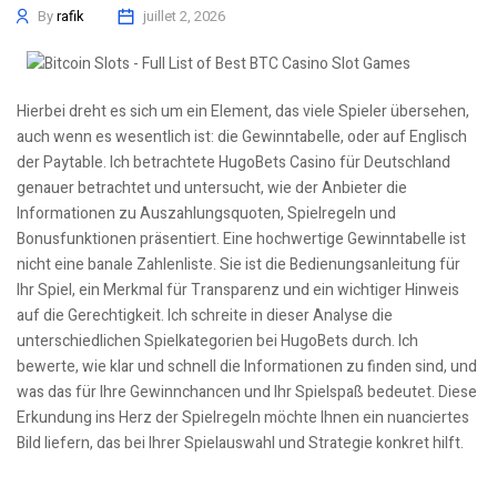
By
rafik
juillet 2, 2026
Hierbei dreht es sich um ein Element, das viele Spieler übersehen,
auch wenn es wesentlich ist: die Gewinntabelle, oder auf Englisch
der Paytable. Ich betrachtete HugoBets Casino für Deutschland
genauer betrachtet und untersucht, wie der Anbieter die
Informationen zu Auszahlungsquoten, Spielregeln und
Bonusfunktionen präsentiert. Eine hochwertige Gewinntabelle ist
nicht eine banale Zahlenliste. Sie ist die Bedienungsanleitung für
Ihr Spiel, ein Merkmal für Transparenz und ein wichtiger Hinweis
auf die Gerechtigkeit. Ich schreite in dieser Analyse die
unterschiedlichen Spielkategorien bei HugoBets durch. Ich
bewerte, wie klar und schnell die Informationen zu finden sind, und
was das für Ihre Gewinnchancen und Ihr Spielspaß bedeutet. Diese
Erkundung ins Herz der Spielregeln möchte Ihnen ein nuanciertes
Bild liefern, das bei Ihrer Spielauswahl und Strategie konkret hilft.