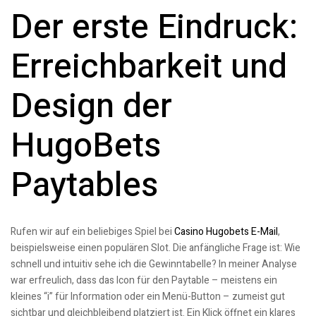
Der erste Eindruck:
Erreichbarkeit und
Design der
HugoBets
Paytables
Rufen wir auf ein beliebiges Spiel bei
Casino Hugobets E-Mail
,
beispielsweise einen populären Slot. Die anfängliche Frage ist: Wie
schnell und intuitiv sehe ich die Gewinntabelle? In meiner Analyse
war erfreulich, dass das Icon für den Paytable – meistens ein
kleines “i” für Information oder ein Menü-Button – zumeist gut
sichtbar und gleichbleibend platziert ist. Ein Klick öffnet ein klares