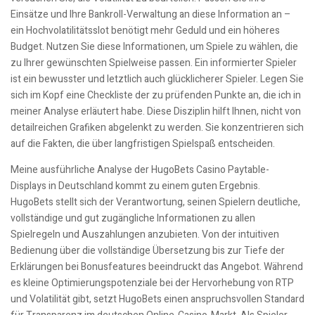
Einsätze und Ihre Bankroll-Verwaltung an diese Information an –
ein Hochvolatilitätsslot benötigt mehr Geduld und ein höheres
Budget. Nutzen Sie diese Informationen, um Spiele zu wählen, die
zu Ihrer gewünschten Spielweise passen. Ein informierter Spieler
ist ein bewusster und letztlich auch glücklicherer Spieler. Legen Sie
sich im Kopf eine Checkliste der zu prüfenden Punkte an, die ich in
meiner Analyse erläutert habe. Diese Disziplin hilft Ihnen, nicht von
detailreichen Grafiken abgelenkt zu werden. Sie konzentrieren sich
auf die Fakten, die über langfristigen Spielspaß entscheiden.
Meine ausführliche Analyse der HugoBets Casino Paytable-
Displays in Deutschland kommt zu einem guten Ergebnis.
HugoBets stellt sich der Verantwortung, seinen Spielern deutliche,
vollständige und gut zugängliche Informationen zu allen
Spielregeln und Auszahlungen anzubieten. Von der intuitiven
Bedienung über die vollständige Übersetzung bis zur Tiefe der
Erklärungen bei Bonusfeatures beeindruckt das Angebot. Während
es kleine Optimierungspotenziale bei der Hervorhebung von RTP
und Volatilität gibt, setzt HugoBets einen anspruchsvollen Standard