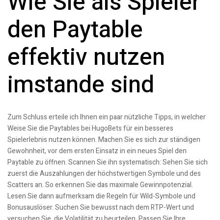
Wie Sie als Spieler
den Paytable
effektiv nutzen
imstande sind
Zum Schluss erteile ich Ihnen ein paar nützliche Tipps, in welcher
Weise Sie die Paytables bei HugoBets für ein besseres
Spielerlebnis nutzen können. Machen Sie es sich zur ständigen
Gewohnheit, vor dem ersten Einsatz in ein neues Spiel den
Paytable zu öffnen. Scannen Sie ihn systematisch: Sehen Sie sich
zuerst die Auszahlungen der höchstwertigen Symbole und des
Scatters an. So erkennen Sie das maximale Gewinnpotenzial.
Lesen Sie dann aufmerksam die Regeln für Wild-Symbole und
Bonusauslöser. Suchen Sie bewusst nach dem RTP-Wert und
versuchen Sie, die Volatilität zu beurteilen. Passen Sie Ihre