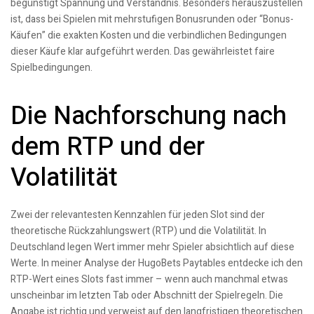
begünstigt Spannung und Verständnis. Besonders herauszustellen
ist, dass bei Spielen mit mehrstufigen Bonusrunden oder “Bonus-
Käufen” die exakten Kosten und die verbindlichen Bedingungen
dieser Käufe klar aufgeführt werden. Das gewährleistet faire
Spielbedingungen.
Die Nachforschung nach
dem RTP und der
Volatilität
Zwei der relevantesten Kennzahlen für jeden Slot sind der
theoretische Rückzahlungswert (RTP) und die Volatilität. In
Deutschland legen Wert immer mehr Spieler absichtlich auf diese
Werte. In meiner Analyse der HugoBets Paytables entdecke ich den
RTP-Wert eines Slots fast immer – wenn auch manchmal etwas
unscheinbar im letzten Tab oder Abschnitt der Spielregeln. Die
Angabe ist richtig und verweist auf den langfristigen theoretischen