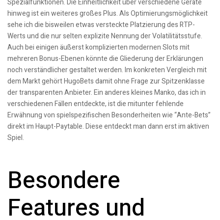
Spezialfunktionen. Die Einheitlichkeit über verschiedene Geräte
hinweg ist ein weiteres großes Plus. Als Optimierungsmöglichkeit
sehe ich die bisweilen etwas versteckte Platzierung des RTP-
Werts und die nur selten explizite Nennung der Volatilitätsstufe.
Auch bei einigen äußerst komplizierten modernen Slots mit
mehreren Bonus-Ebenen könnte die Gliederung der Erklärungen
noch verständlicher gestaltet werden. Im konkreten Vergleich mit
dem Markt gehört HugoBets damit ohne Frage zur Spitzenklasse
der transparenten Anbieter. Ein anderes kleines Manko, das ich in
verschiedenen Fällen entdeckte, ist die mitunter fehlende
Erwähnung von spielspezifischen Besonderheiten wie “Ante-Bets”
direkt im Haupt-Paytable. Diese entdeckt man dann erst im aktiven
Spiel.
Besondere
Features und