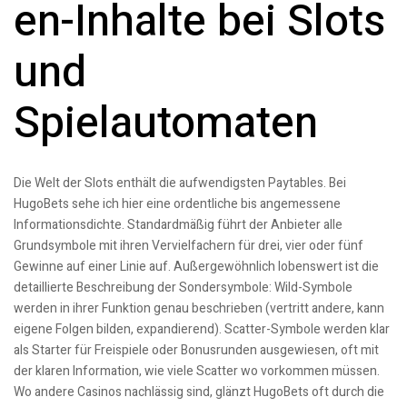
en-Inhalte bei Slots
und
Spielautomaten
Die Welt der Slots enthält die aufwendigsten Paytables. Bei
HugoBets sehe ich hier eine ordentliche bis angemessene
Informationsdichte. Standardmäßig führt der Anbieter alle
Grundsymbole mit ihren Vervielfachern für drei, vier oder fünf
Gewinne auf einer Linie auf. Außergewöhnlich lobenswert ist die
detaillierte Beschreibung der Sondersymbole: Wild-Symbole
werden in ihrer Funktion genau beschrieben (vertritt andere, kann
eigene Folgen bilden, expandierend). Scatter-Symbole werden klar
als Starter für Freispiele oder Bonusrunden ausgewiesen, oft mit
der klaren Information, wie viele Scatter wo vorkommen müssen.
Wo andere Casinos nachlässig sind, glänzt HugoBets oft durch die