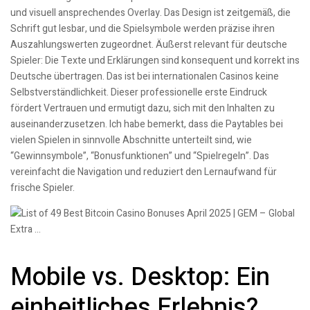
und visuell ansprechendes Overlay. Das Design ist zeitgemäß, die
Schrift gut lesbar, und die Spielsymbole werden präzise ihren
Auszahlungswerten zugeordnet. Äußerst relevant für deutsche
Spieler: Die Texte und Erklärungen sind konsequent und korrekt ins
Deutsche übertragen. Das ist bei internationalen Casinos keine
Selbstverständlichkeit. Dieser professionelle erste Eindruck
fördert Vertrauen und ermutigt dazu, sich mit den Inhalten zu
auseinanderzusetzen. Ich habe bemerkt, dass die Paytables bei
vielen Spielen in sinnvolle Abschnitte unterteilt sind, wie
“Gewinnsymbole”, “Bonusfunktionen” und “Spielregeln”. Das
vereinfacht die Navigation und reduziert den Lernaufwand für
frische Spieler.
Mobile vs. Desktop: Ein
einheitliches Erlebnis?