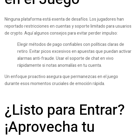
Ninguna plataforma está exenta de desafíos. Los jugadores han
reportado restricciones en cuentas y soporte limitado para usuarios
de crypto. Aquí algunos consejos para evitar perder impulso:
Elegir métodos de pago confiables con políticas claras de
retiro.
Evitar picos excesivos en apuestas que puedan activar
alarmas anti‑fraude.
Usar el soporte de chat en vivo
rápidamente si notas anomalías en tu cuenta.
Un enfoque proactivo asegura que permanezcas en el juego
durante esos momentos cruciales de emoción rápida.
¿Listo para Entrar?
¡Aprovecha tu