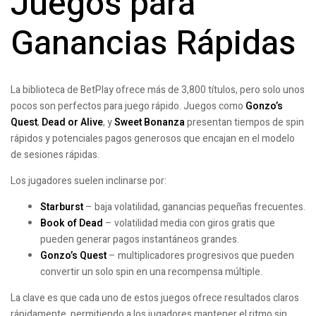
Juegos para
Ganancias Rápidas
La biblioteca de BetPlay ofrece más de 3,800 títulos, pero solo unos
pocos son perfectos para juego rápido. Juegos como
Gonzo’s
Quest
,
Dead or Alive
, y
Sweet Bonanza
presentan tiempos de spin
rápidos y potenciales pagos generosos que encajan en el modelo
de sesiones rápidas.
Los jugadores suelen inclinarse por:
Starburst
– baja volatilidad, ganancias pequeñas frecuentes.
Book of Dead
– volatilidad media con giros gratis que
pueden generar pagos instantáneos grandes.
Gonzo’s Quest
– multiplicadores progresivos que pueden
convertir un solo spin en una recompensa múltiple.
La clave es que cada uno de estos juegos ofrece resultados claros
rápidamente, permitiendo a los jugadores mantener el ritmo sin