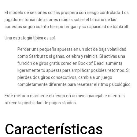
El modelo de sesiones cortas prospera con riesgo controlado. Los
jugadores toman decisiones rápidas sobre el tamaño de las
apuestas según cuánto tiempo tengan y su capacidad de bankroll.
Una estrategia típica es así:
Perder una pequeña apuesta en un slot de baja volatilidad
como Starburst; si ganas, celebra y reinicia.
Si activas una
función de giros gratis como en Book of Dead, aumenta
ligeramente tu apuesta para amplificar posibles retornos.
Si
pierdes dos giros consecutivos, cambia a un juego
completamente diferente para resetear el ritmo psicológico.
Este método mantiene el riesgo en un nivel manejable mientras
ofrece la posibilidad de pagos rápidos.
Características