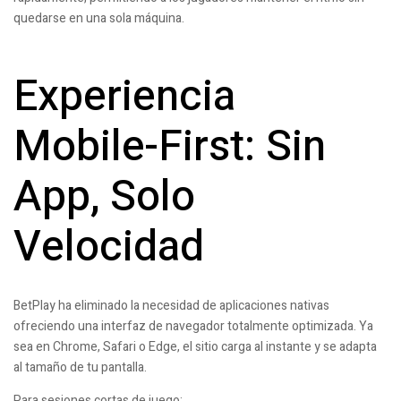
quedarse en una sola máquina.
Experiencia
Mobile-First: Sin
App, Solo
Velocidad
BetPlay ha eliminado la necesidad de aplicaciones nativas
ofreciendo una interfaz de navegador totalmente optimizada. Ya
sea en Chrome, Safari o Edge, el sitio carga al instante y se adapta
al tamaño de tu pantalla.
Para sesiones cortas de juego: