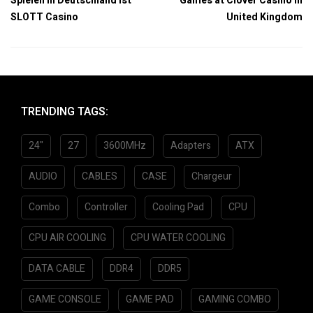
Spielen in Deutschland ist
Games at Clover Casino in
SLOTT Casino
United Kingdom
TRENDING TAGS:
24"
27
3600MHz
Adapters
ATX
AUDIO
CABLES
CASE
Chargeur
Combo
Controller
Cooling Pad
CPU
CPU AIR COOLING
CPU WATER COOLING
DATA CABLE
DDR4
DDR5
GAME CONSOLE
GAME PAD
GAMING COMBO