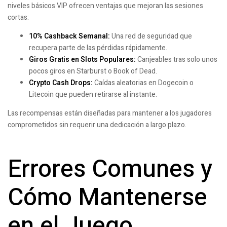
niveles básicos VIP ofrecen ventajas que mejoran las sesiones
cortas:
10% Cashback Semanal:
Una red de seguridad que
recupera parte de las pérdidas rápidamente.
Giros Gratis en Slots Populares:
Canjeables tras solo unos
pocos giros en Starburst o Book of Dead.
Crypto Cash Drops:
Caídas aleatorias en Dogecoin o
Litecoin que pueden retirarse al instante.
Las recompensas están diseñadas para mantener a los jugadores
comprometidos sin requerir una dedicación a largo plazo.
Errores Comunes y
Cómo Mantenerse
en el Juego