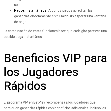
spin.
Pagos Instantáneos:
Algunos juegos acreditan las
ganancias directamente en tu saldo sin esperar una ventana
de pago.
La combinación de estas funciones hace que cada giro parezca una
posible paga instantáneo.
Beneficios VIP para
los Jugadores
Rápidos
El programa VIP en BetPlay recompensa a los jugadores que
persiguen ganancias rápidas con beneficios adicionales. Incluso los