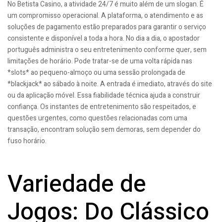
No Betista Casino, a atividade 24/7 é muito além de um slogan. É
um compromisso operacional. A plataforma, o atendimento e as
soluções de pagamento estão preparados para garantir o serviço
consistente e disponível a toda a hora. No dia a dia, o apostador
português administra o seu entretenimento conforme quer, sem
limitações de horário. Pode tratar-se de uma volta rápida nas
*slots* ao pequeno-almoço ou uma sessão prolongada de
*blackjack* ao sábado à noite. A entrada é imediato, através do site
ou da aplicação móvel. Essa fiabilidade técnica ajuda a construir
confiança. Os instantes de entretenimento são respeitados, e
questões urgentes, como questões relacionadas com uma
transação, encontram solução sem demoras, sem depender do
fuso horário.
Variedade de
Jogos: Do Clássico