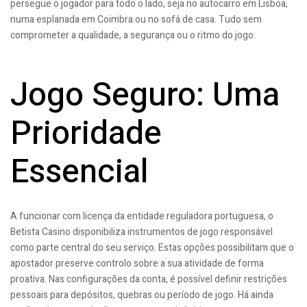
persegue o jogador para todo o lado, seja no autocarro em Lisboa,
numa esplanada em Coimbra ou no sofá de casa. Tudo sem
comprometer a qualidade, a segurança ou o ritmo do jogo.
Jogo Seguro: Uma
Prioridade
Essencial
A funcionar com licença da entidade reguladora portuguesa, o
Betista Casino disponibiliza instrumentos de jogo responsável
como parte central do seu serviço. Estas opções possibilitam que o
apostador preserve controlo sobre a sua atividade de forma
proativa. Nas configurações da conta, é possível definir restrições
pessoais para depósitos, quebras ou período de jogo. Há ainda