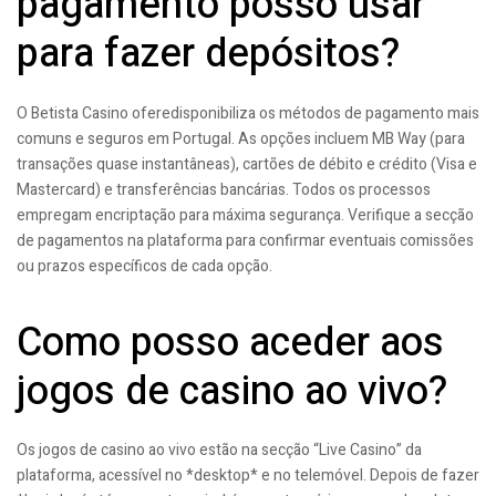
pagamento posso usar
para fazer depósitos?
O Betista Casino oferedisponibiliza os métodos de pagamento mais
comuns e seguros em Portugal. As opções incluem MB Way (para
transações quase instantâneas), cartões de débito e crédito (Visa e
Mastercard) e transferências bancárias. Todos os processos
empregam encriptação para máxima segurança. Verifique a secção
de pagamentos na plataforma para confirmar eventuais comissões
ou prazos específicos de cada opção.
Como posso aceder aos
jogos de casino ao vivo?
Os jogos de casino ao vivo estão na secção “Live Casino” da
plataforma, acessível no *desktop* e no telemóvel. Depois de fazer