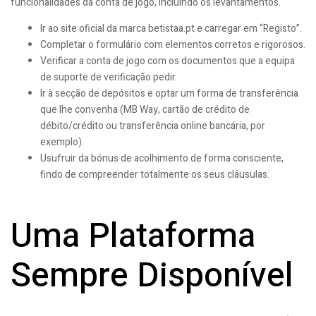
funcionalidades da conta de jogo, incluindo os levantamentos.
Ir ao site oficial da marca betistaa.pt e carregar em “Registo”.
Completar o formulário com elementos corretos e rigorosos.
Verificar a conta de jogo com os documentos que a equipa
de suporte de verificação pedir.
Ir à secção de depósitos e optar um forma de transferência
que lhe convenha (MB Way, cartão de crédito de
débito/crédito ou transferência online bancária, por
exemplo).
Usufruir da bónus de acolhimento de forma consciente,
findo de compreender totalmente os seus cláusulas.
Uma Plataforma
Sempre Disponível