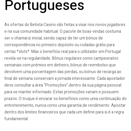
Portugueses
As ofertas do Betista Casino são feitas a visar nos novos jogadores
e na sua comunidade habitual. O pacote de boas-vindas costuma
ser o chamariz inicial, sendo capaz de ter um bónus de
correspondência no primeiro depósito ou rodadas grátis para
certas *slots*. Mas o benefício real para o utilizador em Portugal
revela-se na regularidade. Bônus regulares como campeonatos
semanais com prémios em dinheiro, bônus de reembolso que
devolvem uma porcentagem das perdas, ou bónus de recarga ao
final de semana conservam a jornada interessante. Cada apostador
deve consultar a área “Promoções” dentro da sua página pessoal
para se manter informado. Estas promoções variam e possuem
prazos. O truque é encarar os benefícios como uma continuação do
entretenimento, nunca como uma garantia de rendimento. Apostar
dentro dos limites financeiros que cada um define para si é a regra
fundamental.