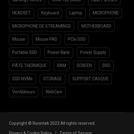
HEADSET
Keyboard
Laptop
MICROPHONE
MICROPHONE DE STREAMINGS
MOTHERBOARD
Mouse
Mouse PAD
PCIe SSD
Portable SSD
Power Bank
Power Supply
PÂTE THERMIQUE
RAM
SCREEN
SSD
SSD NVMe
STORAGE
SUPPORT CASQUE
Ventilateurs
WebCam
Copyright © Ronintek 2023 All rights reserved.
Privacy & Cookie Policy
Terms of Service