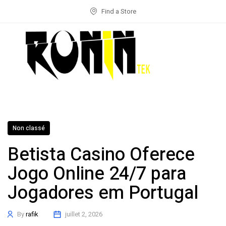
Find a Store
Non classé
Betista Casino Oferece
Jogo Online 24/7 para
Jogadores em Portugal
By
rafik
juillet 2, 2026