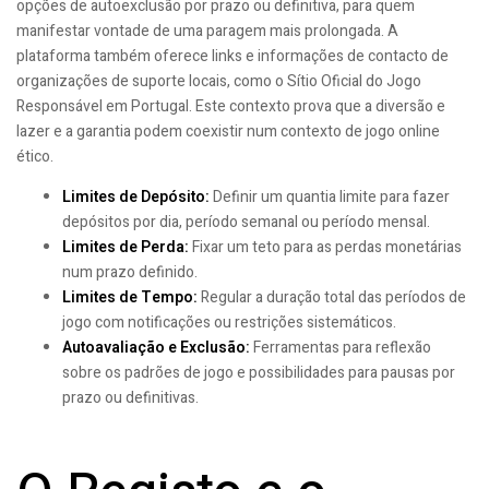
opções de autoexclusão por prazo ou definitiva, para quem
manifestar vontade de uma paragem mais prolongada. A
plataforma também oferece links e informações de contacto de
organizações de suporte locais, como o Sítio Oficial do Jogo
Responsável em Portugal. Este contexto prova que a diversão e
lazer e a garantia podem coexistir num contexto de jogo online
ético.
Limites de Depósito:
Definir um quantia limite para fazer
depósitos por dia, período semanal ou período mensal.
Limites de Perda:
Fixar um teto para as perdas monetárias
num prazo definido.
Limites de Tempo:
Regular a duração total das períodos de
jogo com notificações ou restrições sistemáticos.
Autoavaliação e Exclusão:
Ferramentas para reflexão
sobre os padrões de jogo e possibilidades para pausas por
prazo ou definitivas.