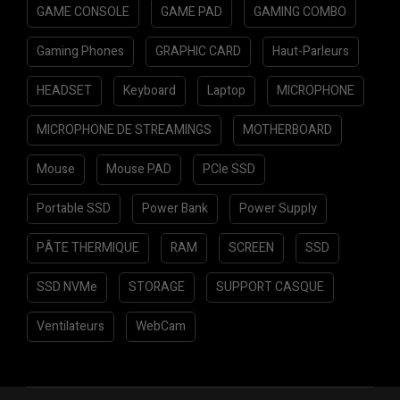
GAME CONSOLE
GAME PAD
GAMING COMBO
Gaming Phones
GRAPHIC CARD
Haut-Parleurs
HEADSET
Keyboard
Laptop
MICROPHONE
MICROPHONE DE STREAMINGS
MOTHERBOARD
Mouse
Mouse PAD
PCIe SSD
Portable SSD
Power Bank
Power Supply
PÂTE THERMIQUE
RAM
SCREEN
SSD
SSD NVMe
STORAGE
SUPPORT CASQUE
Ventilateurs
WebCam