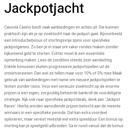
Jackpotjacht
Casoola Casino biedt vaak aanbiedingen en acties uit. Die kunnen
praktisch zijn als je op zoektocht naar de jackpot gaat. Bijvoorbeeld
een introductiebonus of stortingsvrije spins voor specifieke
jackpotgames. Zo ben je in staat om vaker rondes maken zonder
bijkomend geld te storten. Echter moet ik een essentiële
opmerking maken. Lees de condities steeds zeer aandachtig.
Enkele bonussen sluiten progressieve jackpotspellen uit de
omsetvereisten. Dan wel ze tellen maar voor 10% of 0% mee Maak
gebruik van aanbiedingen met name om nieuwe jackpotspellen te
testen zonder risico. Voor een serieuze zoektocht op de enorme
prijzen is een eigen, zorgvuldig beheerde bankroll de voordeligste
strategie. Kijk ook naar specifieke jackpotdeals, denk aan ‘Jackpot
Races’. Hierbij worden aanvullende prijzen beloofd aan de meeste
winnaars in een specifieke periode. Dat kan extra voordeel
opleveren, maar vereist meestal wel extra speelduur. Een bonus op
storting kan je speelgeld uitbreiden. Ga er nooit vanuit dat de bonus