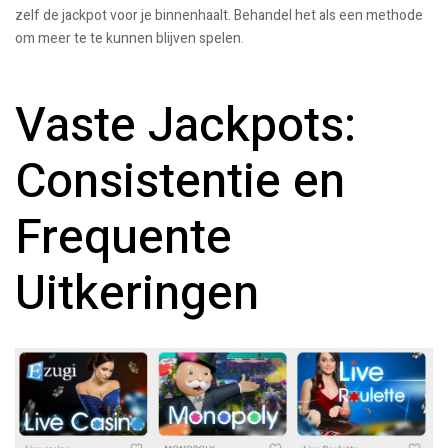
zelf de jackpot voor je binnenhaalt. Behandel het als een methode
om meer te te kunnen blijven spelen.
Vaste Jackpots:
Consistentie en
Frequente
Uitkeringen