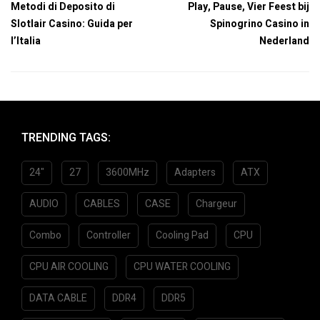
Metodi di Deposito di
Play, Pause, Vier Feest bij
Slotlair Casino: Guida per
Spinogrino Casino in
l’Italia
Nederland
TRENDING TAGS:
24"
27
3600MHz
Adapters
ATX
AUDIO
CABLES
CASE
Chargeur
Combo
Controller
Cooling Pad
CPU
CPU AIR COOLING
CPU WATER COOLING
DATA CABLE
DDR4
DDR5