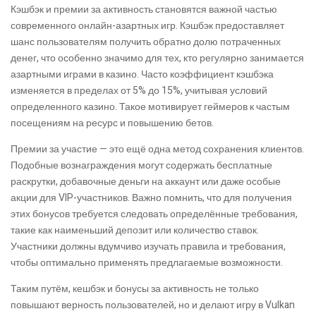
Кэшбэк и премии за активность становятся важной частью
современного онлайн-азартных игр. Кэшбэк предоставляет
шанс пользователям получить обратно долю потраченных
денег, что особенно значимо для тех, кто регулярно занимается
азартными играми в казино. Часто коэффициент кэшбэка
изменяется в пределах от 5% до 15%, учитывая условий
определенного казино. Такое мотивирует геймеров к частым
посещениям на ресурс и повышению бетов.
Премии за участие — это ещё одна метод сохранения клиентов.
Подобные вознаграждения могут содержать бесплатные
раскрутки, добавочные деньги на аккаунт или даже особые
акции для VIP-участников. Важно помнить, что для получения
этих бонусов требуется следовать определённые требования,
такие как наименьший депозит или количество ставок.
Участники должны вдумчиво изучать правила и требования,
чтобы оптимально применять предлагаемые возможности.
Таким путём, кешбэк и бонусы за активность не только
повышают верность пользователей, но и делают игру в Vulkan