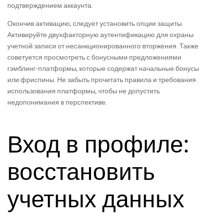
подтверждением аккаунта.
Окончив активацию, следует установить опции защиты.
Активируйте двухфакторную аутентификацию для охраны
учетной записи от несанкционированного вторжения. Также
советуется просмотреть с бонусными предложениями
гэмблинг-платформы, которые содержат начальные бонусы
или фриспины. Не забыть прочитать правила и требования
использования платформы, чтобы не допустить
недопонимания в перспективе.
Вход в профиле:
восстановить
учетных данных