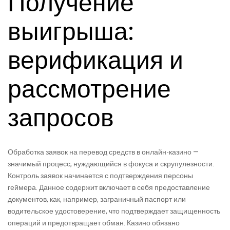
Получение
выигрыша:
верификация и
рассмотрение
запросов
Обработка заявок на перевод средств в онлайн-казино —
значимый процесс, нуждающийся в фокуса и скрупулезности.
Контроль заявок начинается с подтверждения персоны
геймера. Данное содержит включает в себя предоставление
документов, как, например, заграничный паспорт или
водительское удостоверение, что подтверждает защищенность
операций и предотвращает обман. Казино обязано