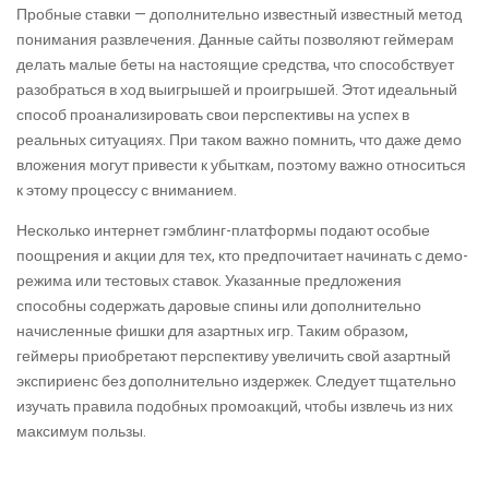
Пробные ставки — дополнительно известный известный метод
понимания развлечения. Данные сайты позволяют геймерам
делать малые беты на настоящие средства, что способствует
разобраться в ход выигрышей и проигрышей. Этот идеальный
способ проанализировать свои перспективы на успех в
реальных ситуациях. При таком важно помнить, что даже демо
вложения могут привести к убыткам, поэтому важно относиться
к этому процессу с вниманием.
Несколько интернет гэмблинг-платформы подают особые
поощрения и акции для тех, кто предпочитает начинать с демо-
режима или тестовых ставок. Указанные предложения
способны содержать даровые спины или дополнительно
начисленные фишки для азартных игр. Таким образом,
геймеры приобретают перспективу увеличить свой азартный
экспириенс без дополнительно издержек. Следует тщательно
изучать правила подобных промоакций, чтобы извлечь из них
максимум пользы.