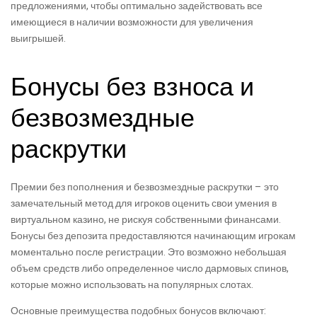
предложениями, чтобы оптимально задействовать все
имеющиеся в наличии возможности для увеличения
выигрышей.
Бонусы без взноса и
безвозмездные
раскрутки
Премии без пополнения и безвозмездные раскрутки – это
замечательный метод для игроков оценить свои умения в
виртуальном казино, не рискуя собственными финансами.
Бонусы без депозита предоставляются начинающим игрокам
моментально после регистрации. Это возможно небольшая
объем средств либо определенное число дармовых спинов,
которые можно использовать на популярных слотах.
Основные преимущества подобных бонусов включают: