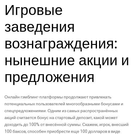
Игровые
заведения
вознаграждения:
нынешние акции и
предложения
Онлайн гэмблинг-платформы продолжают привлекать
потенциальных пользователей многообразными бонусами и
спецпредложениями. Одним из самых распространённых
акций считается бонус на стартовый депозит, какой может
доходить до 100% от внесённой суммы. Скажем, игрок, внесший
100 баксов, способен приобрести еще 100 долларов в виде