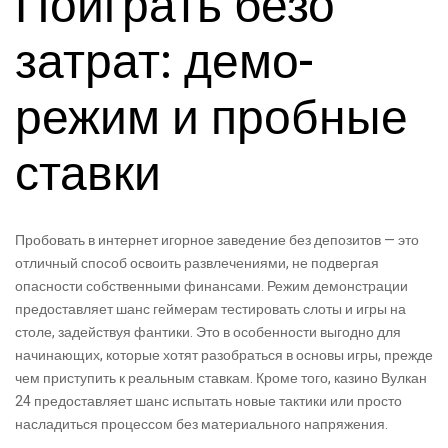
Поиграть безо
затрат: демо-
режим и пробные
ставки
Пробовать в интернет игорное заведение без депозитов — это
отличный способ освоить развлечениями, не подвергая
опасности собственными финансами. Режим демонстрации
предоставляет шанс геймерам тестировать слоты и игры на
столе, задействуя фантики. Это в особенности выгодно для
начинающих, которые хотят разобраться в основы игры, прежде
чем приступить к реальным ставкам. Кроме того, казино Вулкан
24 предоставляет шанс испытать новые тактики или просто
насладиться процессом без материального напряжения.