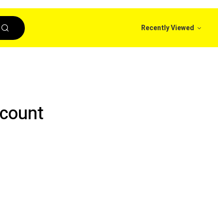
Recently Viewed
ccount