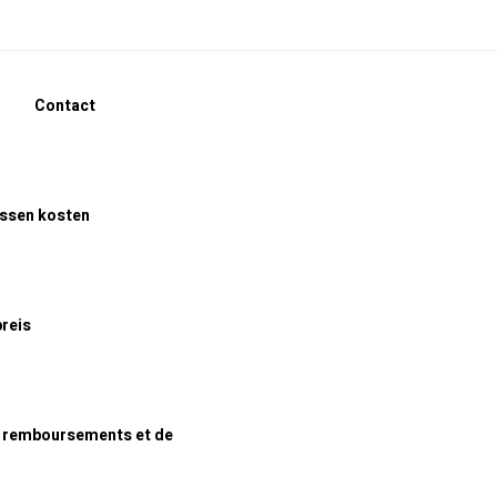
Contact
assen kosten
preis
e remboursements et de