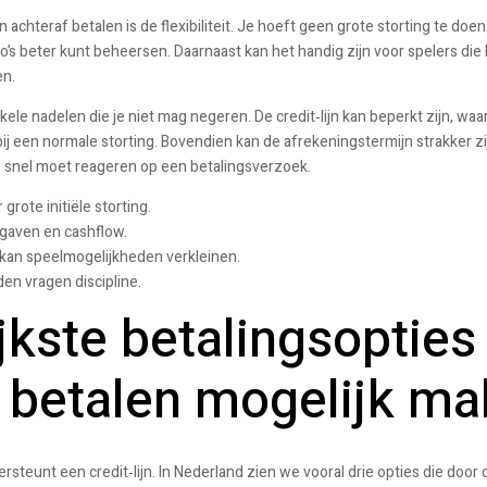
 achteraf betalen is de flexibiliteit. Je hoeft geen grote storting te doen
co’s beter kunt beheersen. Daarnaast kan het handig zijn voor spelers die
en.
ele nadelen die je niet mag negeren. De credit‑lijn kan beperkt zijn, waar
ij een normale storting. Bovendien kan de afrekeningstermijn strakker zij
 snel moet reageren op een betalingsverzoek.
rote initiële storting.
tgaven en cashflow.
 kan speelmogelijkheden verkleinen.
en vragen discipline.
jkste betalingsopties
 betalen mogelijk m
steunt een credit‑lijn. In Nederland zien we vooral drie opties die door