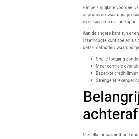
Het belangrijkste voordeel van
uitproberen, waardoor je risi
direct aan een casino koppel
Aan de andere kant zijn er enk
inzethoogte kunt spelen als b
betaalmethoden, waardoor je
Snelle toegang zonder g
Meer controle over ui
Beperkte credit‑limiet
Strenge afrekenperiod
Belangri
achteraf
Niet elke betaalmethode onder