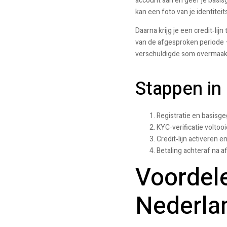
account aan en geef je basisg
kan een foto van je identitei
Daarna krijg je een credit‑l
van de afgesproken periode – 
verschuldigde som overmaakt
Stappen in
Registratie en basisge
KYC‑verificatie voltooi
Credit‑lijn activeren e
Betaling achteraf na a
Voordel
Nederla