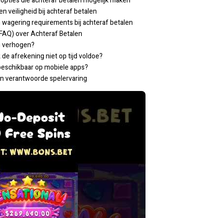
sopties die achteraf betalen mogelijk maken
 en veiligheid bij achteraf betalen
wagering requirements bij achteraf betalen
FAQ) over Achteraf Betalen
jn verhogen?
k de afrekening niet op tijd voldoe?
 beschikbaar op mobiele apps?
 en verantwoorde spelervaring