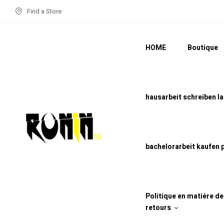
Find a Store
HOME
Boutique
hausarbeit schreiben l
bachelorarbeit kaufen 
Politique en matière d
retours