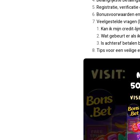
Belangrijkste betaling
Registratie, verificatie
Bonusvoorwaarden en 
Veelgestelde vragen (
Kan ik mijn credit‑li
Wat gebeurt er als i
Is achteraf betalen
Tips voor een veilige