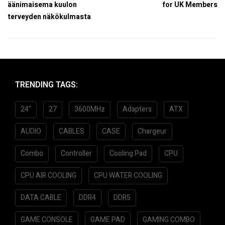
äänimaisema kuulon
for UK Members
terveyden näkökulmasta
TRENDING TAGS:
24"
27
3600MHz
Adapters
ATX
AUDIO
CABLES
CASE
Chargeur
Combo
Controller
Cooling Pad
CPU
CPU AIR COOLING
CPU WATER COOLING
DATA CABLE
DDR4
DDR5
GAME CONSOLE
GAME PAD
GAMING COMBO