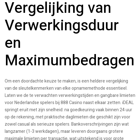
Vergelijking van
Verwerkingsduur
en
Maximumbedragen
Om een doordachte keuze te maken, is een heldere vergelijking
van de sleutelkenmerken van elke opnamemethode essentieel.
Laten we de te verwachten verwerkingstijden en gangbare limieten
voor Nederlandse spelers bij 888 Casino naast elkaar zetten. iDEAL
springt eruit met zijn snelheid: na goedkeuring vaak binnen 24 uur
op de rekening, met praktische daglimieten die geschikt zijn voor
zowel casual als serieuze spelers. Bankoverschrijvingen zijn wat
langzamer (1-3 werkdagen), maar leveren doorgaans grotere
maximale limieten per transactie, wat uitstekend is voor grote