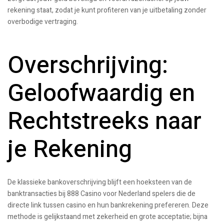
rekening staat, zodat je kunt profiteren van je uitbetaling zonder
overbodige vertraging.
Overschrijving:
Geloofwaardig en
Rechtstreeks naar
je Rekening
De klassieke bankoverschrijving blijft een hoeksteen van de
banktransacties bij 888 Casino voor Nederland spelers die de
directe link tussen casino en hun bankrekening prefereren. Deze
methode is gelijkstaand met zekerheid en grote acceptatie; bijna