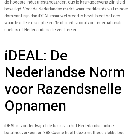
de hoogste industriestandaarden, dus je kaartgegevens zijn altijd
beveiligd. Voor de Nederlandse markt, waar creditcards wat minder
dominant zijn dan iDEAL maar wel breed in bezit, biedt het een
waardevolle extra optie en flexibiliteit, vooral voor internationale
spelers of Nederlanders die veel reizen.
iDEAL: De
Nederlandse Norm
voor Razendsnelle
Opnamen
iDEAL is zonder twijfel de basis van het Nederlandse online
betalingsverkeer, en 888 Casino heeft deze methode vlekkeloos