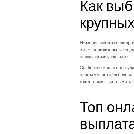
Как выб
крупных
Не менее важным факторо
имеет положительные оцен
прозрачными условиями.
Особое внимание стоит уд
программного обеспечения
джекпотами и честными ал
Топ онл
выплата