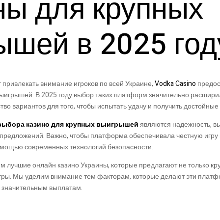
ны для крупных
ышей в 2025 год
привлекать внимание игроков по всей Украине,
Vodka Casino
предос
ыигрышей. В 2025 году выбор таких платформ значительно расширил
во вариантов для того, чтобы испытать удачу и получить достойные
выбора казино для крупных выигрышей
являются надежность, в
предложений. Важно, чтобы платформа обеспечивала честную игру
омощью современных технологий безопасности.
им лучшие онлайн казино Украины, которые предлагают не только кр
гры. Мы уделим внимание тем факторам, которые делают эти плат
к значительным выплатам.