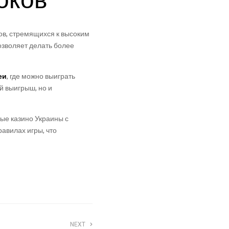
оков
ов, стремящихся к высоким
позволяет делать более
еи
, где можно выиграть
й выигрыш, но и
ые казино Украины с
авилах игры, что
NEXT