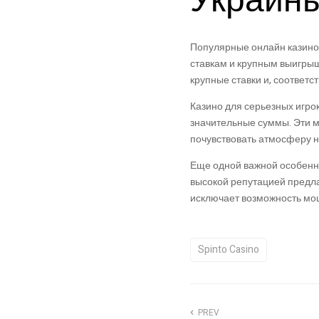
Украины
Популярные онлайн казино
ставкам и крупным выигры
крупные ставки и, соответ
Казино для серьезных игро
значительные суммы. Эти м
почувствовать атмосферу н
Еще одной важной особенн
высокой репутацией предл
исключает возможность мош
Spinto Casino
PREV