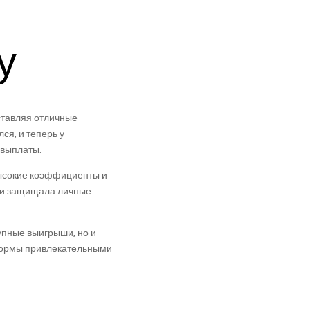
у
тавляя отличные
ся, и теперь у
 выплаты.
ысокие коэффициенты и
 и защищала личные
упные выигрыши, но и
формы привлекательными