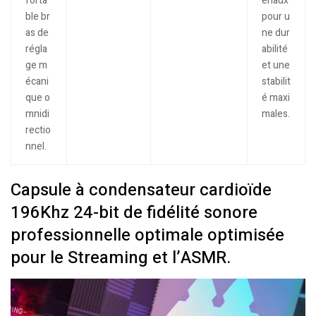
forta
ériaux
ble br
pour u
as de
ne dur
régla
abilité
ge m
et une
écani
stabilit
que o
é maxi
mnidi
males.
rectio
nnel.
Capsule à condensateur cardioïde
196Khz 24-bit de fidélité sonore
professionnelle optimale optimisée
pour le Streaming et l’ASMR.