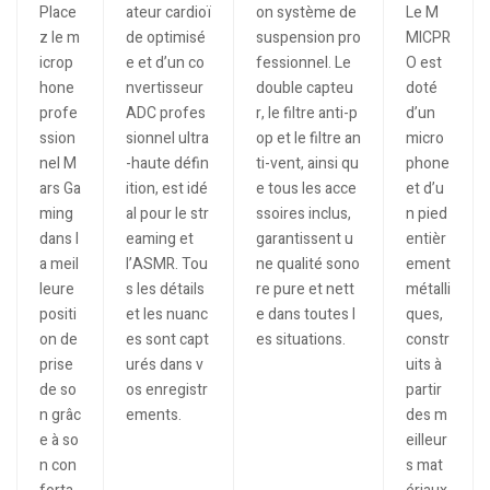
Place
ateur cardioï
on système de
Le M
z le m
de optimisé
suspension pro
MICPR
icrop
e et d’un co
fessionnel. Le
O est
hone
nvertisseur
double capteu
doté
profe
ADC profes
r, le filtre anti-p
d’un
ssion
sionnel ultra
op et le filtre an
micro
nel M
-haute défin
ti-vent, ainsi qu
phone
ars Ga
ition, est idé
e tous les acce
et d’u
ming
al pour le str
ssoires inclus,
n pied
dans l
eaming et
garantissent u
entièr
a meil
l’ASMR. Tou
ne qualité sono
ement
leure
s les détails
re pure et nett
métalli
positi
et les nuanc
e dans toutes l
ques,
on de
es sont capt
es situations.
constr
prise
urés dans v
uits à
de so
os enregistr
partir
n grâc
ements.
des m
e à so
eilleur
n con
s mat