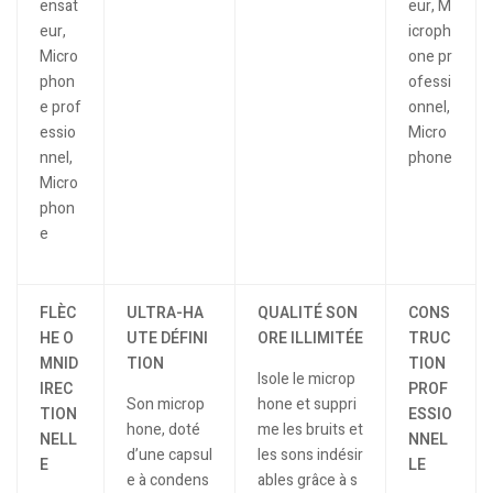
FLÈC
ULTRA-HA
QUALITÉ SON
CONS
HE O
UTE DÉFINI
ORE ILLIMITÉE
TRUC
MNID
TION
TION
Isole le microp
IREC
PROF
Son microp
hone et suppri
TION
ESSIO
hone, doté
me les bruits et
NELL
NNEL
d’une capsul
les sons indésir
E
LE
e à condens
ables grâce à s