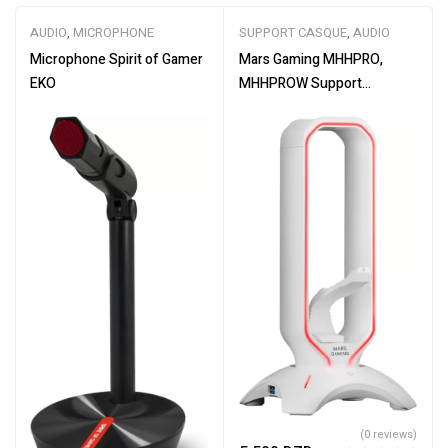
AUDIO
,
MICROPHONE
SUPPORT CASQUE
,
AUDIO
Microphone Spirit of Gamer
Mars Gaming MHHPRO,
EKO
MHHPROW Support
Casques Gamer avec HUB
2xUSB et Souris Bungee,
Blanc , Noire
(0 reviews)