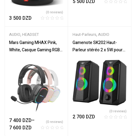
5 500
DZD
R
(0 reviews)
a
3 500
DZD
t
R
e
a
d
AUDIO
,
HEADSET
Haut-Parleurs
,
AUDIO
t
0
e
Mars Gaming MHAX Pink,
Gamenote SK202 Haut-
o
d
u
White, Casque Gaming RGB,
Parleur stéréo 2 x 5W pour
0
t
Microphone Détachable,
Ordinateur avec
o
o
Hifi, Support
rétroéclairage RGB, alimenté
u
f
t
Multiplateforme
par USB & amp; Jack 3,5 mm
5
o
f
5
(0 reviews)
2 700
DZD
7 400
DZD
–
(0 reviews)
R
7 600
DZD
a
R
t