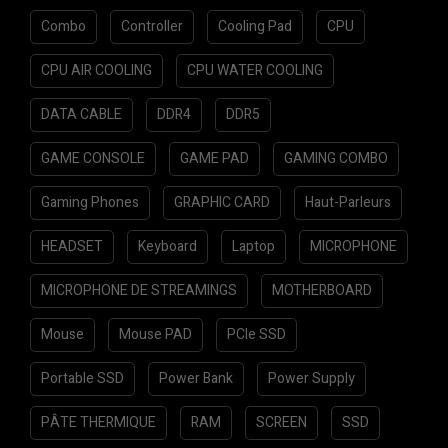
Combo
Controller
Cooling Pad
CPU
CPU AIR COOLING
CPU WATER COOLING
DATA CABLE
DDR4
DDR5
GAME CONSOLE
GAME PAD
GAMING COMBO
Gaming Phones
GRAPHIC CARD
Haut-Parleurs
HEADSET
Keyboard
Laptop
MICROPHONE
MICROPHONE DE STREAMINGS
MOTHERBOARD
Mouse
Mouse PAD
PCIe SSD
Portable SSD
Power Bank
Power Supply
PÂTE THERMIQUE
RAM
SCREEN
SSD