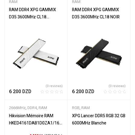
RAM
RAM
RAM DDR4 XPG GAMMIX
RAM DDR4 XPG GAMMIX
D35 3600MHz CL18
D35 3600MHz CL18 NOIR
BLANCHE
(0 reviews)
(0 reviews)
6 200
DZD
6 200
DZD
R
R
a
a
2666MHz
,
DDR4
,
RAM
RGB
,
RAM
t
t
e
e
Hikvision Mémoire RAM
XPG Lancer DDR5 RGB 32 GB
d
d
HKED4161DAB1D0ZA1/16G
6000MHz Blanche
0
0
1x16GB DDR4 2666Mhz
o
o