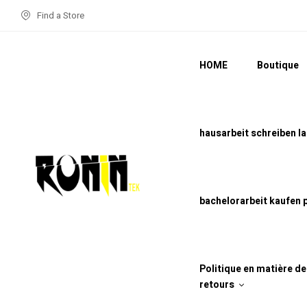
Find a Store
HOME
Boutique
hausarbeit schreiben l
bachelorarbeit kaufen 
Politique en matière d
retours