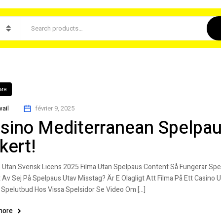
ия
wail
février 9, 2025
sino Mediterranean Spelpau
kert!
 Utan Svensk Licens 2025 Filma Utan Spelpaus Content Så Fungerar Spe
 Av Sej På Spelpaus Utav Misstag? Är E Olagligt Att Filma På Ett Casino U
 Spelutbud Hos Vissa Spelsidor Se Video Om […]
more