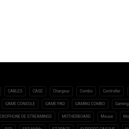
CABLES
CASE
Chargeur
Combo
Controller
GAME CONSOLE
GAME PAD
GAMING COMBO
Gaming
ICROPHONE DE STREAMINGS
MOTHERBOARD
Mouse
Mo