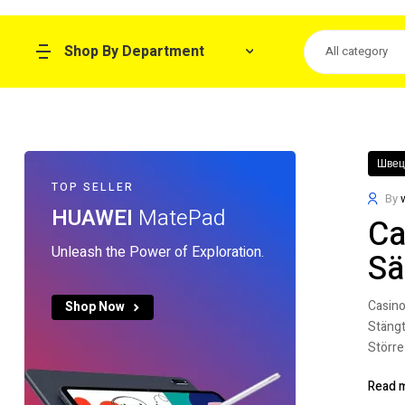
Shop By Department
All category
Швец
TOP SELLER
By
HUAWEI
MatePad
Ca
Unleash the Power of Exploration.
Sä
Casino
Shop Now
Stängt
Större
Read 