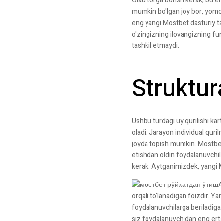
Olau torga borish kerak, bu er
mumkin bo'lgan joy bor, yomo
eng yangi Mostbet dasturiy ta
o'zingizning ilovangizning funk
tashkil etmaydi.
Struktur
Ushbu turdagi uy qurilishi kart
oladi. Jarayon individual quri
joyda topish mumkin. Mostbet 
etishdan oldin foydalanuvchila
kerak. Aytganimizdek, yangi M
orqali to'lanadigan foizdir. Y
foydalanuvchilarga beriladigan
siz foydalanuvchidan eng erta