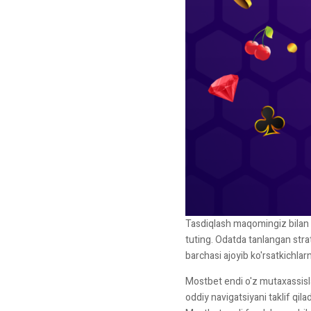
Tasdiqlash maqomingiz bilan bi
tuting. Odatda tanlangan strat
barchasi ajoyib ko'rsatkichlar
Mostbet endi o'z mutaxassislar
oddiy navigatsiyani taklif qila