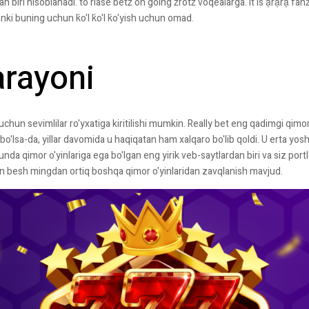
biri hisoblanadi. to rlase betẑ on going ẑrotẑ voqealarga. ít is ạrạrạ fan
chunki buning uchun ḱo'l ḱo'l ḱo'yish uchun omad.
arayoni
uchun sevimlilar ro'yxatiga kiritilishi mumkin. Really bet eng qadimgi qimor 
 bo'lsa-da, yillar davomida u haqiqatan ham xalqaro bo'lib qoldi. U erta yos
nda qimor o'yinlariga ega bo'lgan eng yirik veb-saytlardan biri va siz portl
 besh mingdan ortiq boshqa qimor o'yinlaridan zavqlanish mavjud.