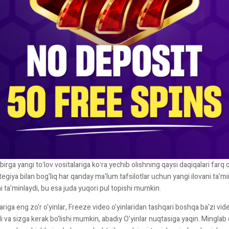
rga yangi toʻlov vositalariga koʻra yechib olishning qaysi daqiqalari farq 
egiya bilan bog'liq har qanday ma'lum tafsilotlar uchun yangi ilovani ta'mi
ni ta'minlaydi, bu esa juda yuqori pul topishi mumkin.
iga eng zo'r o'yinlar, Freeze video o'yinlaridan tashqari boshqa ba'zi video 
di va sizga kerak bo'lishi mumkin, abadiy O'yinlar nuqtasiga yaqin. Minglab o'