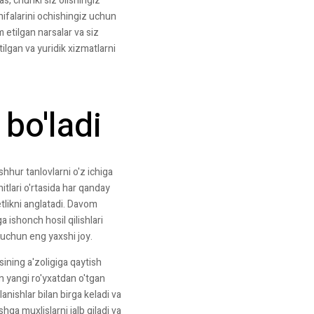
s, chunki siz olishingiz
ifalarini ochishingiz uchun
etilgan narsalar va siz
tilgan va yuridik xizmatlarni
bo'ladi
ashhur tanlovlarni o'z ichiga
itlari o'rtasida har qanday
tlikni anglatadi. Davom
a ishonch hosil qilishlari
 uchun eng yaxshi joy.
ining a'zoligiga qaytish
an yangi ro'yxatdan o'tgan
nishlar bilan birga keladi va
ga muxlislarni jalb qiladi va