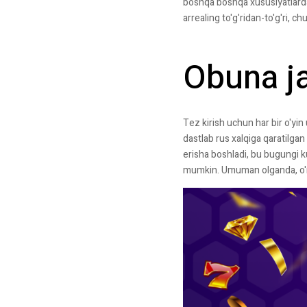
boshqa boshqa xususiyatlardan 
arrealing to'g'ridan-to'g'ri, 
Obuna j
Tez kirish uchun har bir o'yin 
dastlab rus xalqiga qaratilgan
erisha boshladi, bu bugungi ku
mumkin. Umuman olganda, o'n