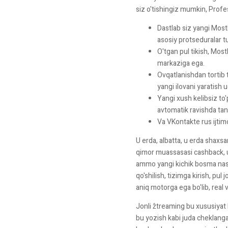
siz o'tishingiz mumkin, Profes
Dastlab siz yangi Mostb
asosiy protseduralar tuf
O'tgan pul tikish, Most
markaziga ega.
Ovqatlanishdan tortib 
yangi ilovani yaratish
Yangi xush kelibsiz to
avtomatik ravishda tan 
Va VKontakte rus ijtimo
U erda, albatta, u erda shaxsan
qimor muassasasi cashback, un
ammo yangi kichik bosma nashr
qo'shilish, tizimga kirish, pul
aniq motorga ega bo'lib, real 
Jonli ẑtreaming bu xususiyat b
bu yozish kabi juda cheklangan 