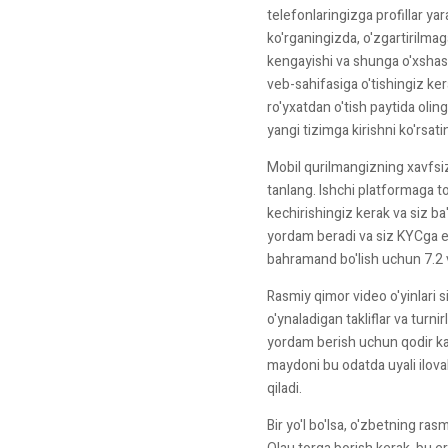
telefonlaringizga profillar ya
ko'rganingizda, o'zgartirilmaga
kengayishi va shunga o'xshash
veb-sahifasiga o'tishingiz ker
ro'yxatdan o'tish paytida olin
yangi tizimga kirishni ko'rsati
Mobil qurilmangizning xavfsiz
tanlang. Ishchi platformaga to
kechirishingiz kerak va siz ba
yordam beradi va siz KYCga e
bahramand bo'lish uchun 7.2 v
Rasmiy qimor video o'yinlari s
o'ynaladigan takliflar va turni
yordam berish uchun qodir kazi
maydoni bu odatda uyali iloval
qiladi.
Bir yo'l bo'lsa, o'zbetning r